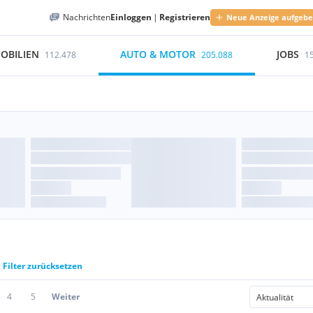
Nachrichten
Einloggen
|
Registrieren
Neue Anzeige aufgeb
OBILIEN
AUTO & MOTOR
JOBS
112.478
205.088
1
Filter zurücksetzen
4
5
Weiter