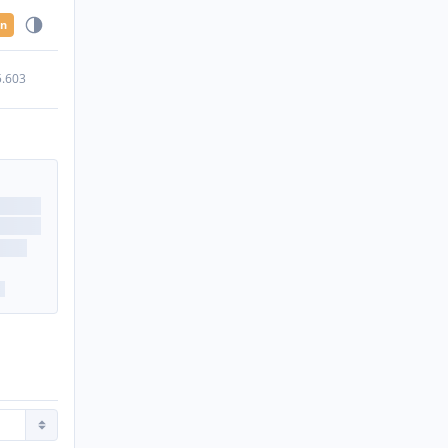
en
5.603