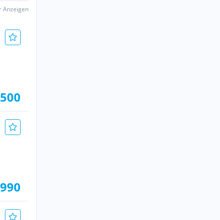
er Anzeigen
.500
.990