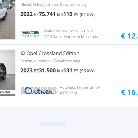
Diesel, Schaltgetriebe, Gewährleistung
2022
75.741
110
EZ
km
PS (81 kW)
Walter Pichler GmbH & Co KG
€ 12
4113 Sankt Martin im Mühlkreis
Opel Crossland Edition
Benzin, Automatik, Gewährleistung
2023
31.500
131
EZ
km
PS (96 kW)
Autohaus Ortner GmbH
€ 16
4320 Perg