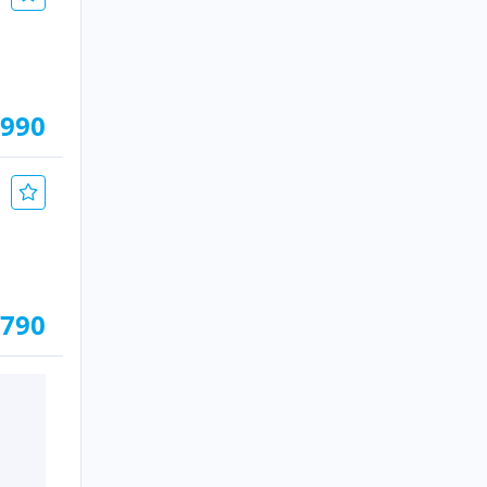
.990
.790