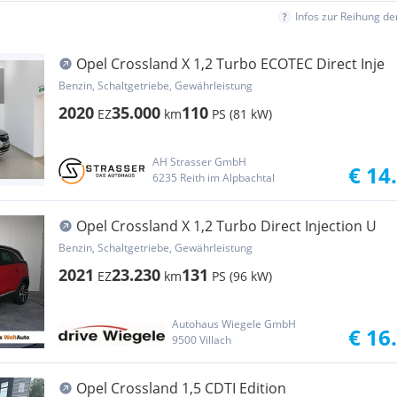
Infos zur Reihung d
Opel Crossland X 1,2 Turbo ECOTEC Direct Inje
Benzin, Schaltgetriebe, Gewährleistung
2020
35.000
110
EZ
km
PS (81 kW)
AH Strasser GmbH
€ 14
6235 Reith im Alpbachtal
Opel Crossland X 1,2 Turbo Direct Injection U
Benzin, Schaltgetriebe, Gewährleistung
2021
23.230
131
EZ
km
PS (96 kW)
Autohaus Wiegele GmbH
€ 16
9500 Villach
Opel Crossland 1,5 CDTI Edition