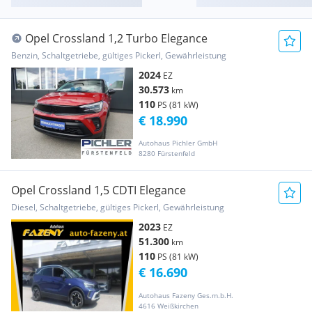
Opel Crossland 1,2 Turbo Elegance
Benzin, Schaltgetriebe, gültiges Pickerl, Gewährleistung
2024
EZ
30.573
km
110
PS (81 kW)
€ 18.990
Autohaus Pichler GmbH
8280 Fürstenfeld
Opel Crossland 1,5 CDTI Elegance
Diesel, Schaltgetriebe, gültiges Pickerl, Gewährleistung
2023
EZ
51.300
km
110
PS (81 kW)
€ 16.690
Autohaus Fazeny Ges.m.b.H.
4616 Weißkirchen