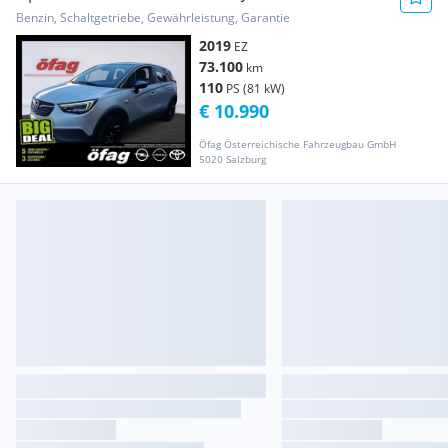
LED+SHZ+LM
Benzin, Schaltgetriebe, Gewährleistung, Garantie
2019
EZ
73.100
km
110
PS (81 kW)
€ 10.990
Öfag Österreichische Fahrzeugbau GmbH
5020 Salzburg