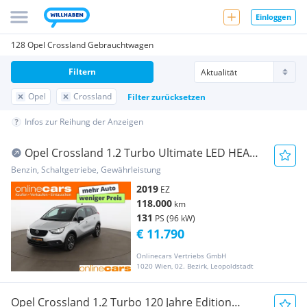
Einloggen
128 Opel Crossland Gebrauchtwagen
Filtern
Opel
Crossland
Filter zurücksetzen
Infos zur Reihung der Anzeigen
Opel Crossland 1.2 Turbo Ultimate LED HEAD-
UP NAVI PD
Benzin, Schaltgetriebe, Gewährleistung
2019
EZ
118.000
km
131
PS (96 kW)
€ 11.790
Onlinecars Vertriebs GmbH
1020 Wien, 02. Bezirk, Leopoldstadt
Opel Crossland 1.2 Turbo 120 Jahre Edition