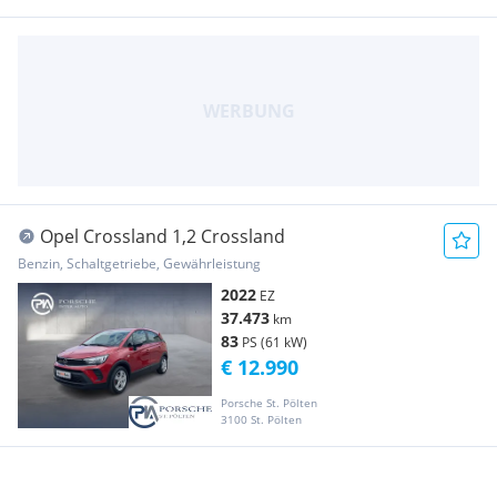
Opel Crossland 1,2 Crossland
Benzin, Schaltgetriebe, Gewährleistung
2022
EZ
37.473
km
83
PS (61 kW)
€ 12.990
Porsche St. Pölten
3100 St. Pölten