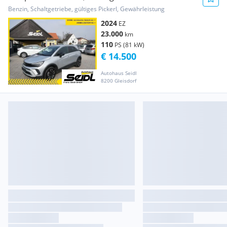
Benzin, Schaltgetriebe, gültiges Pickerl, Gewährleistung
2024
EZ
23.000
km
110
PS (81 kW)
€ 14.500
Autohaus Seidl
8200 Gleisdorf