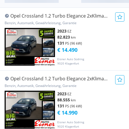
Opel Crossland 1.2 Turbo Elegance 2xKlima
AUT KlimaA
Benzin, Automatik, Gewährleistung, Garantie
2023
EZ
82.823
km
131
PS (96 kW)
€ 14.490
Eisner Auto Südring
9020 Klagenfurt
Opel Crossland 1.2 Turbo Elegance 2xKlima
AUT KlimaA
Benzin, Automatik, Gewährleistung, Garantie
2023
EZ
88.555
km
131
PS (96 kW)
€ 14.990
Eisner Auto Südring
9020 Klagenfurt