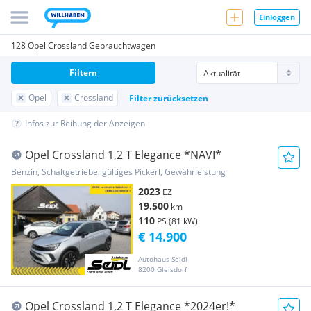
Einloggen
128 Opel Crossland Gebrauchtwagen
Filtern
Opel
Crossland
Filter zurücksetzen
Infos zur Reihung der Anzeigen
Opel Crossland 1,2 T Elegance *NAVI*
Benzin, Schaltgetriebe, gültiges Pickerl, Gewährleistung
2023
EZ
19.500
km
110
PS (81 kW)
€ 14.900
Autohaus Seidl
8200 Gleisdorf
Opel Crossland 1,2 T Elegance *2024er!*