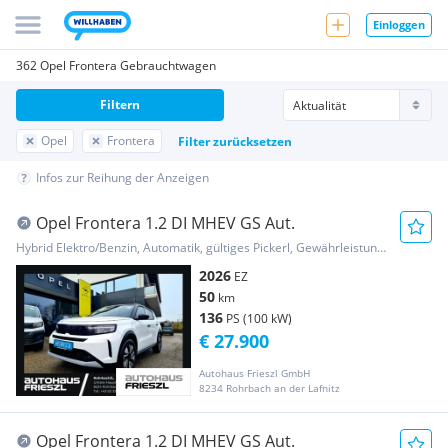
Einloggen
362 Opel Frontera Gebrauchtwagen
Filtern
Opel
Frontera
Filter zurücksetzen
Infos zur Reihung der Anzeigen
Opel Frontera 1.2 DI MHEV GS Aut.
Hybrid Elektro/Benzin, Automatik, gültiges Pickerl, Gewährleistung, Garantie
2026
EZ
50
km
136
PS (100 kW)
€ 27.900
Autohaus Frieszl GmbH
8234 Rohrbach an der Lafnitz
Opel Frontera 1.2 DI MHEV GS Aut.