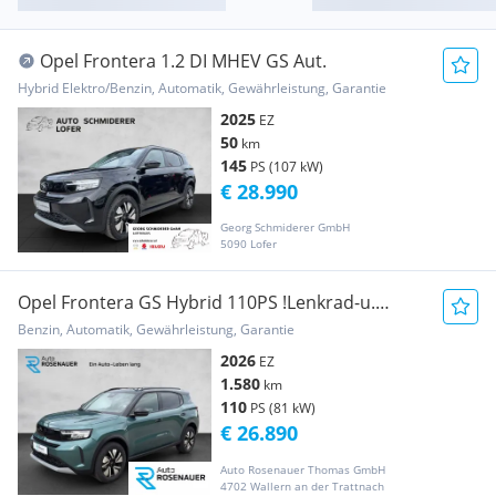
Opel Frontera 1.2 DI MHEV GS Aut.
Hybrid Elektro/Benzin, Automatik, Gewährleistung, Garantie
2025
EZ
50
km
145
PS (107 kW)
€ 28.990
Georg Schmiderer GmbH
5090 Lofer
Opel Frontera GS Hybrid 110PS !Lenkrad-u.
!Sitzheizung!
Benzin, Automatik, Gewährleistung, Garantie
2026
EZ
1.580
km
110
PS (81 kW)
€ 26.890
Auto Rosenauer Thomas GmbH
4702 Wallern an der Trattnach