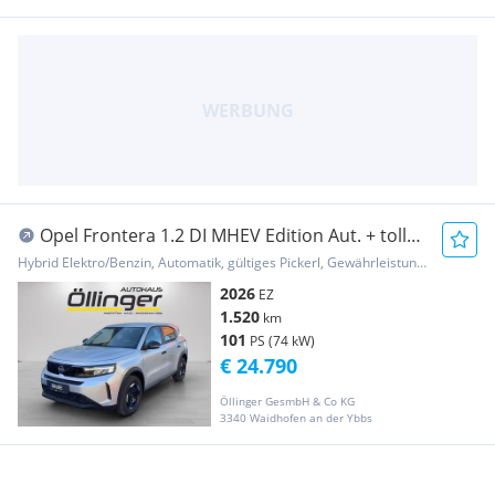
Opel Frontera 1.2 DI MHEV Edition Aut. + tolle
Extras!
Hybrid Elektro/Benzin, Automatik, gültiges Pickerl, Gewährleistung, Garantie
2026
EZ
1.520
km
101
PS (74 kW)
€ 24.790
Öllinger GesmbH & Co KG
3340 Waidhofen an der Ybbs