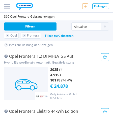
Einloggen
360 Opel Frontera Gebrauchtwagen
Filtern
Opel
Frontera
Filter zurücksetzen
Infos zur Reihung der Anzeigen
Opel Frontera 1.2 DI MHEV GS Aut.
Hybrid Elektro/Benzin, Automatik, Gewährleistung
2025
EZ
4.915
km
101
PS (74 kW)
€ 24.878
Gady Autohaus GmbH
8051 Graz
Opel Frontera Elektro 44kWh Edition