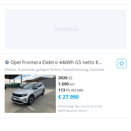
Opel Frontera Elektro 44kWh GS netto €
24.158,33
Elektro, Automatik, gültiges Pickerl, Gewährleistung, Garantie
2026
EZ
1.500
km
113
PS (83 kW)
€ 27.990
Hirschmugl Ges.m.b.H. & Co KG
8483 Deutsch Goritz