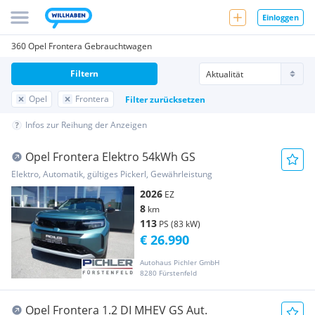
Einloggen
360 Opel Frontera Gebrauchtwagen
Filtern
Opel
Frontera
Filter zurücksetzen
Infos zur Reihung der Anzeigen
Opel Frontera Elektro 54kWh GS
Elektro, Automatik, gültiges Pickerl, Gewährleistung
2026
EZ
8
km
113
PS (83 kW)
€ 26.990
Autohaus Pichler GmbH
8280 Fürstenfeld
Opel Frontera 1.2 DI MHEV GS Aut.