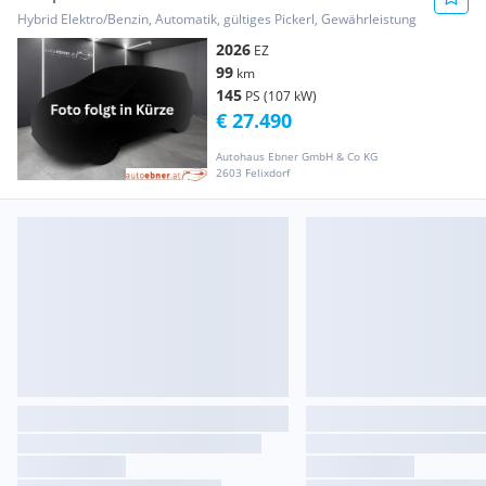
Hybrid Elektro/Benzin, Automatik, gültiges Pickerl, Gewährleistung
2026
EZ
99
km
145
PS (107 kW)
€ 27.490
Autohaus Ebner GmbH & Co KG
2603 Felixdorf