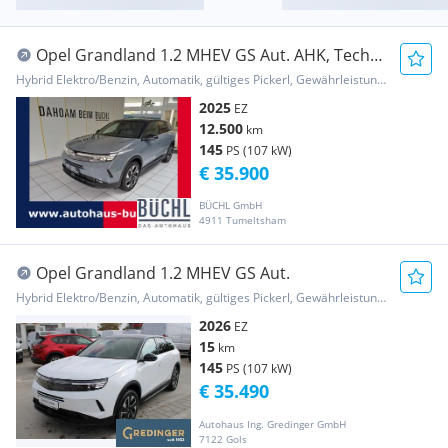
Opel Grandland 1.2 MHEV GS Aut. AHK, Tech &
Komfort ...
Hybrid Elektro/Benzin, Automatik, gültiges Pickerl, Gewährleistung, Garantie
2025
EZ
12.500
km
145
PS (107 kW)
€ 35.900
BÜCHL GmbH
4911 Tumeltsham
Opel Grandland 1.2 MHEV GS Aut.
Hybrid Elektro/Benzin, Automatik, gültiges Pickerl, Gewährleistung, Garantie
2026
EZ
15
km
145
PS (107 kW)
€ 35.490
Autohaus Ing. Gredinger GmbH
7122 Gols