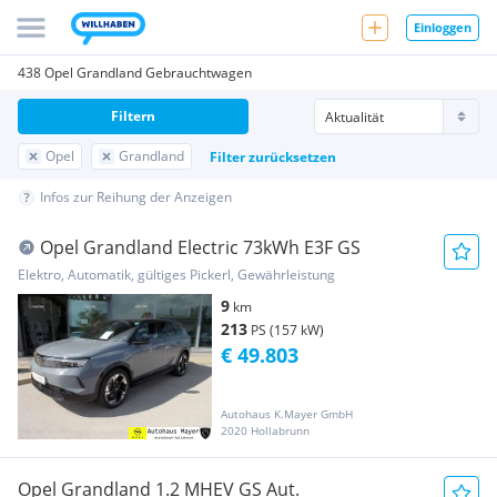
Einloggen
438 Opel Grandland Gebrauchtwagen
Filtern
Opel
Grandland
Filter zurücksetzen
Infos zur Reihung der Anzeigen
Opel Grandland Electric 73kWh E3F GS
Elektro, Automatik, gültiges Pickerl, Gewährleistung
9
km
213
PS (157 kW)
€ 49.803
Autohaus K.Mayer GmbH
2020 Hollabrunn
Opel Grandland 1.2 MHEV GS Aut.