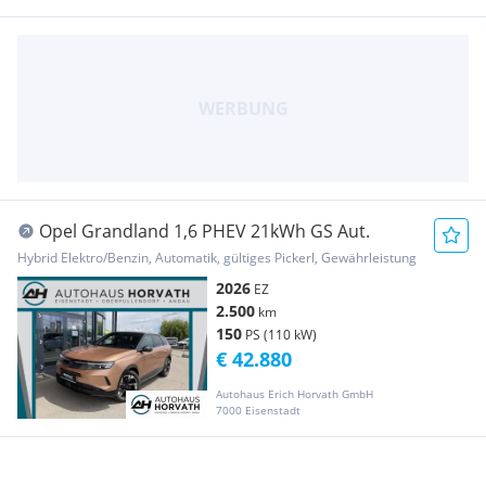
Opel Grandland 1,6 PHEV 21kWh GS Aut.
Hybrid Elektro/Benzin, Automatik, gültiges Pickerl, Gewährleistung
2026
EZ
2.500
km
150
PS (110 kW)
€ 42.880
Autohaus Erich Horvath GmbH
7000 Eisenstadt