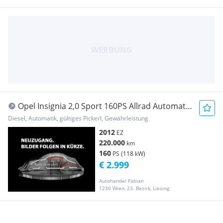
Opel Insignia 2,0 Sport 160PS Allrad Automatik
Parkh...
Diesel, Automatik, gültiges Pickerl, Gewährleistung
2012
EZ
220.000
km
160
PS (118 kW)
€ 2.999
Autohandel Fabian
1230 Wien, 23. Bezirk, Liesing