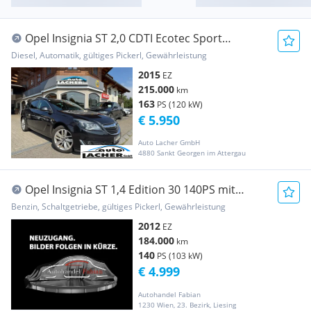
Opel Insignia ST 2,0 CDTI Ecotec Sport
Aut.*Pickerl ...
Diesel, Automatik, gültiges Pickerl, Gewährleistung
2015
EZ
215.000
km
163
PS (120 kW)
€ 5.950
Auto Lacher GmbH
4880 Sankt Georgen im Attergau
Opel Insignia ST 1,4 Edition 30 140PS mit
Pickerl Pa...
Benzin, Schaltgetriebe, gültiges Pickerl, Gewährleistung
2012
EZ
184.000
km
140
PS (103 kW)
€ 4.999
Autohandel Fabian
1230 Wien, 23. Bezirk, Liesing