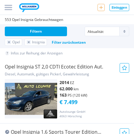
Einloggen
553 Opel Insignia Gebrauchtwagen
Filtern
Opel
Insignia
Filter zurücksetzen
Infos zur Reihung der Anzeigen
Opel Insignia ST 2,0 CDTI Ecotec Edition Aut.
Diesel, Automatik, gültiges Pickerl, Gewährleistung
2014
EZ
62.000
km
163
PS (120 kW)
€ 7.499
Autolounge GmbH
4063 Hörsching
Opel Insignia 1.6 Sports Tourer Edition