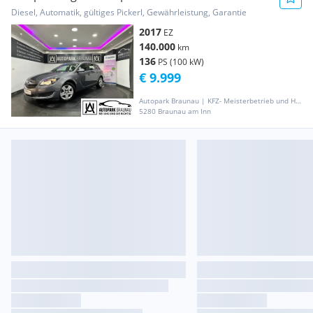
Automatik *N...
Diesel, Automatik, gültiges Pickerl, Gewährleistung, Garantie
2017
EZ
140.000
km
136
PS (100 kW)
€ 9.999
Autopark Braunau | KFZ- Meisterbetrieb und Handel
5280 Braunau am Inn