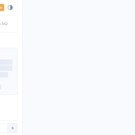
en
5.542