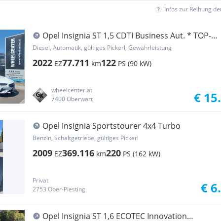
Infos zur Reihung d
Opel Insignia ST 1,5 CDTI Business Aut. * TOP-
ANGEBOT
Diesel, Automatik, gültiges Pickerl, Gewährleistung
2022
77.711
122
EZ
km
PS (90 kW)
wheelcenter.at
€ 15
7400 Oberwart
Opel Insignia Sportstourer 4x4 Turbo
Benzin, Schaltgetriebe, gültiges Pickerl
2009
369.116
220
EZ
km
PS (162 kW)
Privat
€ 6
2753 Ober-Piesting
Opel Insignia ST 1,6 ECOTEC Innovation