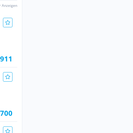
er Anzeigen
.911
.700