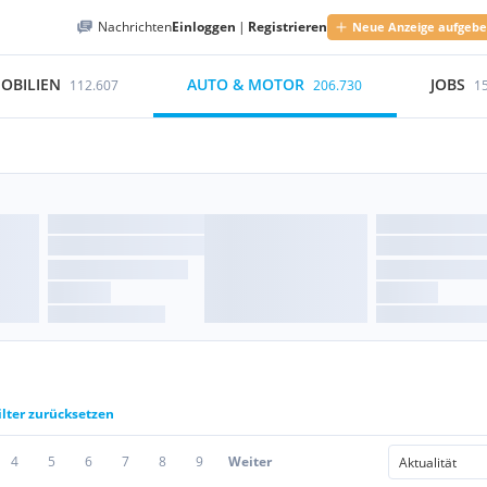
Nachrichten
Einloggen
|
Registrieren
Neue Anzeige aufgeb
OBILIEN
AUTO & MOTOR
JOBS
112.607
206.730
1
ilter zurücksetzen
4
5
6
7
8
9
Weiter