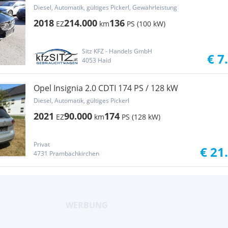
Start/Stop Sy...
Diesel, Automatik, gültiges Pickerl, Gewährleistung
2018
214.000
136
EZ
km
PS (100 kW)
Sitz KFZ - Handels GmbH
€ 7
4053 Haid
Opel Insignia 2.0 CDTI 174 PS / 128 kW
Diesel, Automatik, gültiges Pickerl
2021
90.000
174
EZ
km
PS (128 kW)
Privat
€ 21
4731 Prambachkirchen