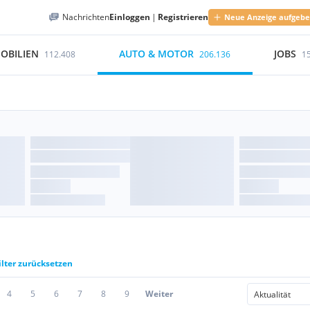
Nachrichten
Einloggen
|
Registrieren
Neue Anzeige aufgeb
OBILIEN
AUTO & MOTOR
JOBS
112.408
206.136
1
ilter zurücksetzen
4
5
6
7
8
9
Weiter