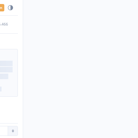
en
5.466