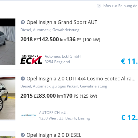
Infos zur Reihung d
Opel Insignia Grand Sport AUT
Diesel, Automatik, Gewährleistung
2018
142.500
136
EZ
km
PS (100 kW)
Autohaus Eckl GmbH
€ 11
3254 Bergland
Opel Insignia 2,0 CDTI 4x4 Cosmo Ecotec Allrad
Aut. ...
Diesel, Automatik, gültiges Pickerl, Gewährleistung
2015
83.000
170
EZ
km
PS (125 kW)
AUTOREICH e.U.
€ 12
1230 Wien, 23. Bezirk, Liesing
Opel Insignia 2,0 DIESEL