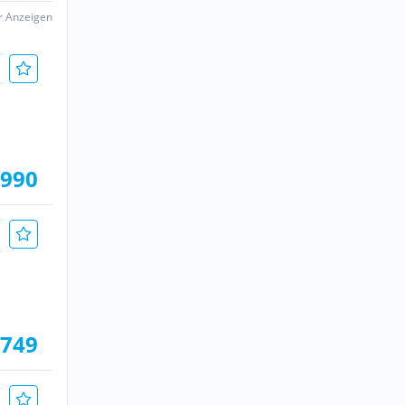
er Anzeigen
.990
.749