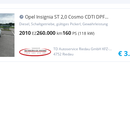
Opel Insignia ST 2,0 Cosmo CDTI DPF
*Leder*Xenon*Kli...
Diesel, Schaltgetriebe, gültiges Pickerl, Gewährleistung
2010
260.000
160
EZ
km
PS (118 kW)
TD Autoservice Riedau GmbH KFZ-Handel und Technik
€ 3
4752 Riedau