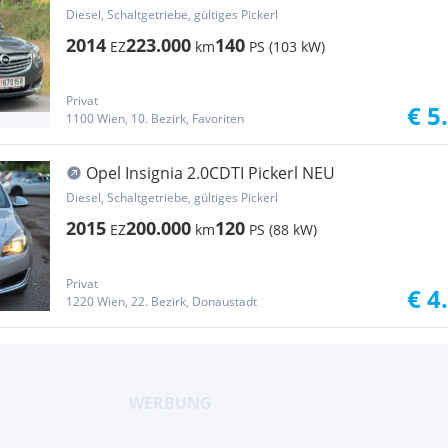
Diesel, Schaltgetriebe, gültiges Pickerl
2014
223.000
140
EZ
km
PS (103 kW)
Privat
€ 5
1100 Wien, 10. Bezirk, Favoriten
Opel Insignia 2.0CDTI Pickerl NEU
Diesel, Schaltgetriebe, gültiges Pickerl
2015
200.000
120
EZ
km
PS (88 kW)
Privat
€ 4
1220 Wien, 22. Bezirk, Donaustadt