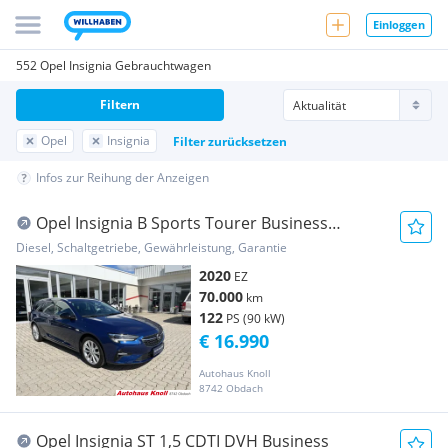
Einloggen
552 Opel Insignia Gebrauchtwagen
Filtern
Opel
Insignia
Filter zurücksetzen
Infos zur Reihung der Anzeigen
Opel Insignia B Sports Tourer Business
Elegance
Diesel, Schaltgetriebe, Gewährleistung, Garantie
2020
EZ
70.000
km
122
PS (90 kW)
€ 16.990
Autohaus Knoll
8742 Obdach
Opel Insignia ST 1,5 CDTI DVH Business