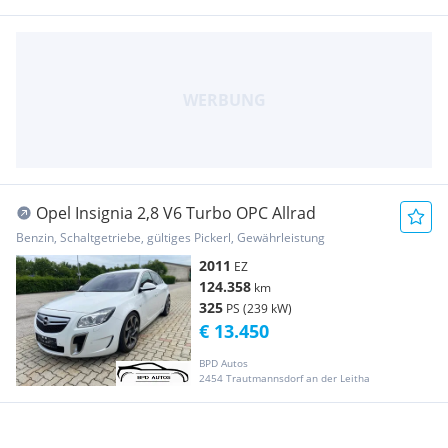
Opel Insignia 2,8 V6 Turbo OPC Allrad
Benzin, Schaltgetriebe, gültiges Pickerl, Gewährleistung
2011
EZ
124.358
km
325
PS (239 kW)
€ 13.450
BPD Autos
2454 Trautmannsdorf an der Leitha