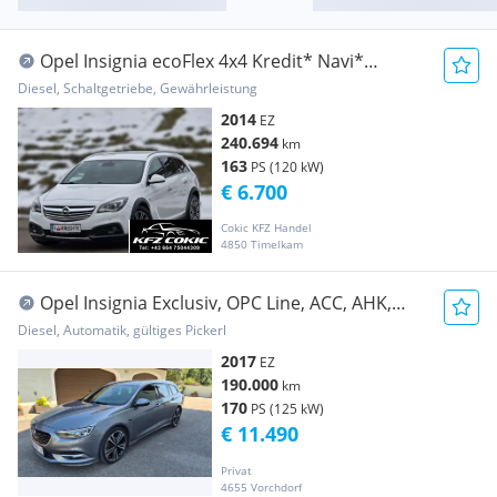
Opel Insignia ecoFlex 4x4 Kredit* Navi*
Tempomat* Ne...
Diesel, Schaltgetriebe, Gewährleistung
2014
EZ
240.694
km
163
PS (120 kW)
€ 6.700
Cokic KFZ Handel
4850 Timelkam
Opel Insignia Exclusiv, OPC Line, ACC, AHK,
MATRIX,
Diesel, Automatik, gültiges Pickerl
2017
EZ
190.000
km
170
PS (125 kW)
€ 11.490
Privat
4655 Vorchdorf