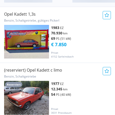
Opel Kadett 1,3s
Benzin, Schaltgetriebe, gültiges Pickerl
1983
EZ
70.930
km
69
PS (51 kW)
€ 7.850
Privat
4152 Sarleinsbach
(reserviert) Opel Kadett c limo
Benzin, Schaltgetriebe
1977
EZ
Reserviert
12.345
km
54
PS (40 kW)
Privat
3031 Pressbaum