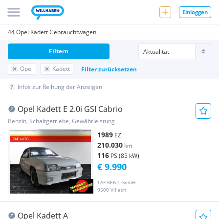
Einloggen
44 Opel Kadett Gebrauchtwagen
Filtern
Opel
Kadett
Filter zurücksetzen
Infos zur Reihung der Anzeigen
Opel Kadett E 2.0i GSI Cabrio
Benzin, Schaltgetriebe, Gewährleistung
1989
EZ
210.030
km
116
PS (85 kW)
€ 9.990
TAF-RENT GmbH
9500 Villach
Opel Kadett A