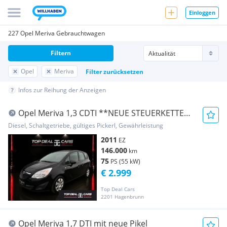
Einloggen
227 Opel Meriva Gebrauchtwagen
Filtern
Opel
Meriva
Filter zurücksetzen
Infos zur Reihung der Anzeigen
Opel Meriva 1,3 CDTI **NEUE STEUERKETTE
**NEUES PICK...
Diesel, Schaltgetriebe, gültiges Pickerl, Gewährleistung
2011
EZ
146.000
km
75
PS (55 kW)
€ 2.999
Top Deal Cars
2201 Hagenbrunn
Opel Meriva 1,7 DTI mit neue Pikel