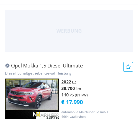
Opel Mokka 1,5 Diesel Ultimate
Diesel, Schaltgetriebe, Gewährleistung
2022
EZ
38.700
km
110
PS (81 kW)
€ 17.990
Automobile Mairhuber GesmbH
4664 Laakirchen