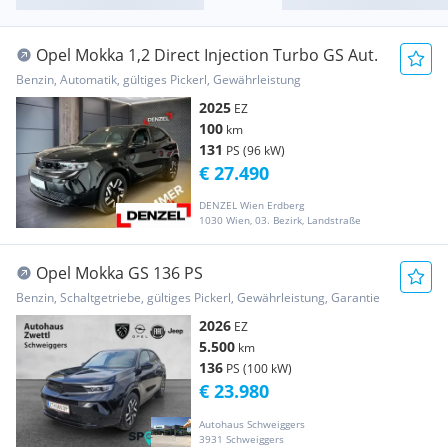
Opel Mokka 1,2 Direct Injection Turbo GS Aut.
Benzin, Automatik, gültiges Pickerl, Gewährleistung
2025
EZ
100
km
131
PS (96 kW)
€ 27.490
DENZEL Wien Erdberg
1030 Wien, 03. Bezirk, Landstraße
Opel Mokka GS 136 PS
Benzin, Schaltgetriebe, gültiges Pickerl, Gewährleistung, Garantie
2026
EZ
5.500
km
136
PS (100 kW)
€ 23.980
Autohaus Schweiggers
3931 Schweiggers