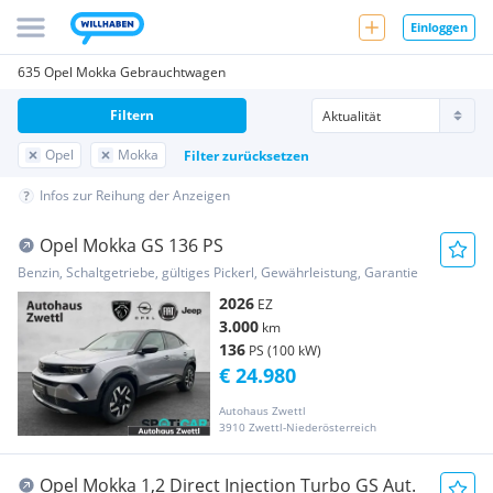
Einloggen
635 Opel Mokka Gebrauchtwagen
Filtern
Opel
Mokka
Filter zurücksetzen
Infos zur Reihung der Anzeigen
Opel Mokka GS 136 PS
Benzin, Schaltgetriebe, gültiges Pickerl, Gewährleistung, Garantie
2026
EZ
3.000
km
136
PS (100 kW)
€ 24.980
Autohaus Zwettl
3910 Zwettl-Niederösterreich
Opel Mokka 1,2 Direct Injection Turbo GS Aut.