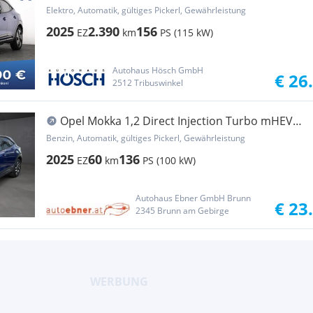
3-PHASIG...
Elektro, Automatik, gültiges Pickerl, Gewährleistung
2025
2.390
156
EZ
km
PS (115 kW)
Autohaus Hösch GmbH
€ 26
2512 Tribuswinkel
Opel Mokka 1,2 Direct Injection Turbo mHEV
Aut. Edition
Benzin, Automatik, gültiges Pickerl, Gewährleistung
2025
60
136
EZ
km
PS (100 kW)
Autohaus Ebner GmbH Brunn
€ 23
2345 Brunn am Gebirge