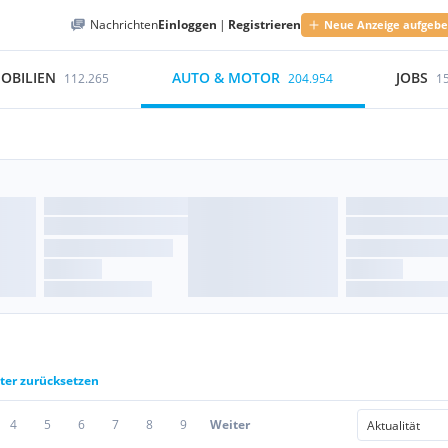
Nachrichten
Einloggen
|
Registrieren
Neue Anzeige aufgeb
OBILIEN
AUTO & MOTOR
JOBS
112.265
204.954
1
lter zurücksetzen
4
5
6
7
8
9
Weiter