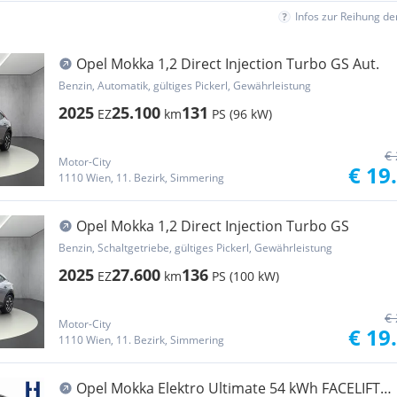
Infos zur Reihung d
Opel Mokka 1,2 Direct Injection Turbo GS Aut.
Benzin, Automatik, gültiges Pickerl, Gewährleistung
2025
25.100
131
EZ
km
PS (96 kW)
€ 
Motor-City
€ 19
1110 Wien, 11. Bezirk, Simmering
Opel Mokka 1,2 Direct Injection Turbo GS
Benzin, Schaltgetriebe, gültiges Pickerl, Gewährleistung
2025
27.600
136
EZ
km
PS (100 kW)
€ 
Motor-City
€ 19
1110 Wien, 11. Bezirk, Simmering
Opel Mokka Elektro Ultimate 54 kWh FACELIFT