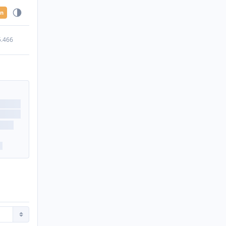
en
5.466