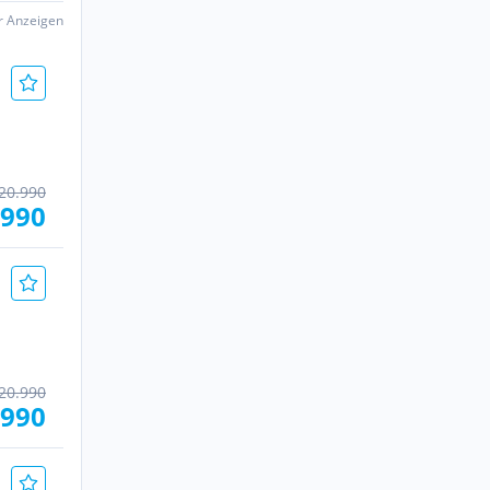
er Anzeigen
20.990
.990
20.990
.990