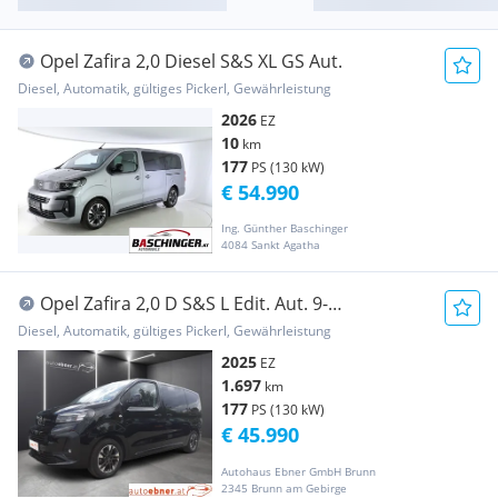
Opel Zafira 2,0 Diesel S&S XL GS Aut.
Diesel, Automatik, gültiges Pickerl, Gewährleistung
2026
EZ
10
km
177
PS (130 kW)
€ 54.990
Ing. Günther Baschinger
4084 Sankt Agatha
Opel Zafira 2,0 D S&S L Edit. Aut. 9-
SITZER+AHK+LED+...
Diesel, Automatik, gültiges Pickerl, Gewährleistung
2025
EZ
1.697
km
177
PS (130 kW)
€ 45.990
Autohaus Ebner GmbH Brunn
2345 Brunn am Gebirge