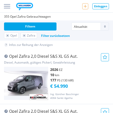
Einloggen
355 Opel Zafira Gebrauchtwagen
Filtern
Opel
Zafira
Filter zurücksetzen
Infos zur Reihung der Anzeigen
Opel Zafira 2,0 Diesel S&S XL GS Aut.
Diesel, Automatik, gültiges Pickerl, Gewährleistung
2026
EZ
10
km
177
PS (130 kW)
€ 54.990
Ing. Günther Baschinger
4084 Sankt Agatha
Opel Zafira 2,0 Diesel S&S XL GS Aut.