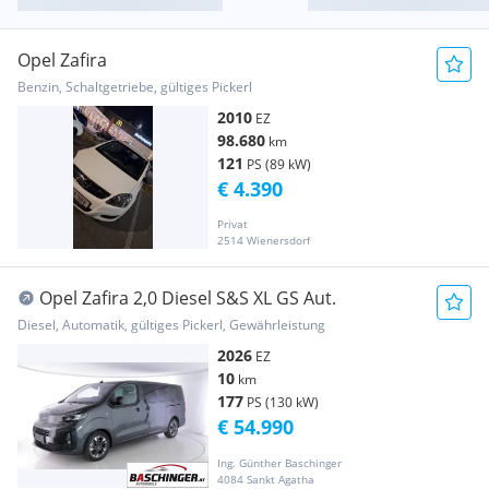
Opel Zafira
Benzin, Schaltgetriebe, gültiges Pickerl
2010
EZ
98.680
km
121
PS (89 kW)
€ 4.390
Privat
2514 Wienersdorf
Opel Zafira 2,0 Diesel S&S XL GS Aut.
Diesel, Automatik, gültiges Pickerl, Gewährleistung
2026
EZ
10
km
177
PS (130 kW)
€ 54.990
Ing. Günther Baschinger
4084 Sankt Agatha