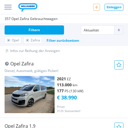
Einloggen
357 Opel Zafira Gebrauchtwagen
Filtern
Opel
Zafira
Filter zurücksetzen
Infos zur Reihung der Anzeigen
Opel Zafira
Diesel, Automatik, gültiges Pickerl
2021
EZ
113.000
km
177
PS (130 kW)
€ 38.990
Privat
3125 Statzendorf
Opel Zafira 1.9