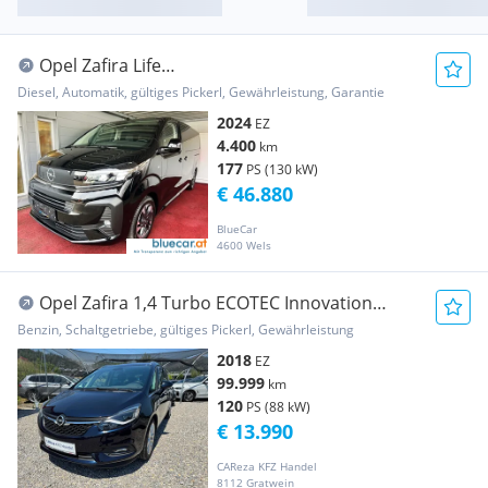
Opel Zafira Life
VIP/Vollausst/Tisch/AHK/Service neu
Diesel, Automatik, gültiges Pickerl, Gewährleistung, Garantie
2024
EZ
4.400
km
177
PS (130 kW)
€ 46.880
BlueCar
4600 Wels
Opel Zafira 1,4 Turbo ECOTEC Innovation
Start/Stop
Benzin, Schaltgetriebe, gültiges Pickerl, Gewährleistung
2018
EZ
99.999
km
120
PS (88 kW)
€ 13.990
CAReza KFZ Handel
8112 Gratwein