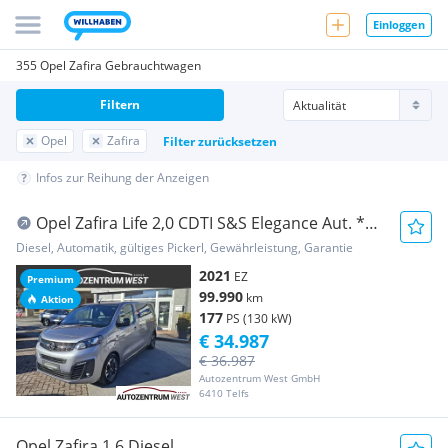
Einloggen
355 Opel Zafira Gebrauchtwagen
Filtern
Opel
Zafira
Filter zurücksetzen
Infos zur Reihung der Anzeigen
Opel Zafira Life 2,0 CDTI S&S Elegance Aut. *7
Sitze...
Diesel, Automatik, gültiges Pickerl, Gewährleistung, Garantie
2021
EZ
Premium
99.990
km
Aktion
177
PS (130 kW)
€ 34.987
€ 36.987
Autozentrum West GmbH
6410 Telfs
Opel Zafira 1,6 Diesel