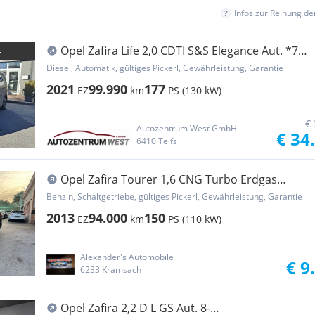
Infos zur Reihung d
Opel Zafira Life 2,0 CDTI S&S Elegance Aut. *7
Sitze...
Diesel, Automatik, gültiges Pickerl, Gewährleistung, Garantie
2021
99.990
177
EZ
km
PS (130 kW)
€ 
Autozentrum West GmbH
€ 34
6410 Telfs
Opel Zafira Tourer 1,6 CNG Turbo Erdgas
ecoflex Cosmo
Benzin, Schaltgetriebe, gültiges Pickerl, Gewährleistung, Garantie
2013
94.000
150
EZ
km
PS (110 kW)
Alexander's Automobile
€ 9
6233 Kramsach
Opel Zafira 2,2 D L GS Aut. 8-