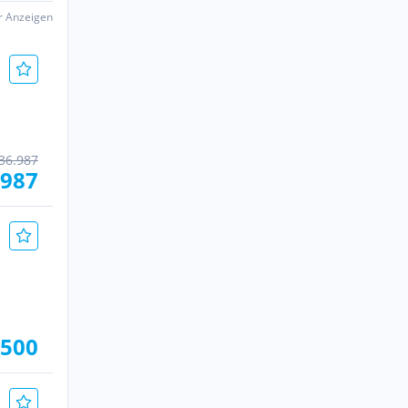
er Anzeigen
36.987
.987
.500