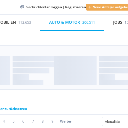
Nachrichten
Einloggen
|
Registrieren
Neue Anzeige aufgeb
OBILIEN
AUTO & MOTOR
JOBS
112.653
206.511
1
ter zurücksetzen
4
5
6
7
8
9
Weiter