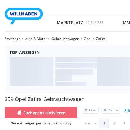
MARKTPLATZ
IMM
12.502.256
Startseite
Auto & Motor
Gebrauchtwagen
Opel
Zafira
TOP-ANZEIGEN
359 Opel Zafira Gebrauchtwagen
Opel
Zafira
Fil
Suchagent aktivieren
Neue Anzeigen per Benachrichtigung!
Zurück
1
2
3