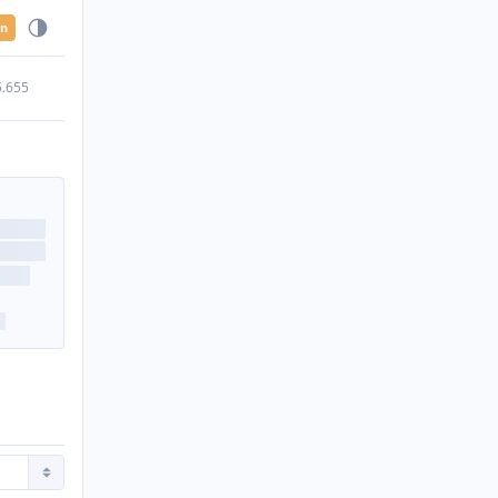
en
5.655