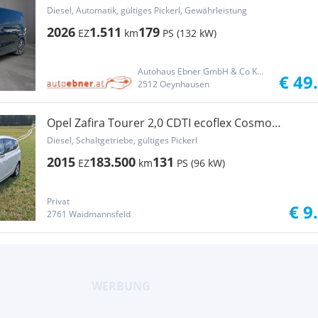
SITZER+STANDHZG+LEDER+SKY
Diesel, Automatik, gültiges Pickerl, Gewährleistung
2026
1.511
179
EZ
km
PS (132 kW)
Autohaus Ebner GmbH & Co KG Oeynhausen
€ 49
2512 Oeynhausen
Opel Zafira Tourer 2,0 CDTI ecoflex Cosmo
Start/Stop
Diesel, Schaltgetriebe, gültiges Pickerl
2015
183.500
131
EZ
km
PS (96 kW)
Privat
€ 9
2761 Waidmannsfeld