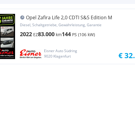
Opel Zafira Life 2,0 CDTI S&S Edition M
Diesel, Schaltgetriebe, Gewährleistung, Garantie
2022
83.000
144
EZ
km
PS (106 kW)
Eisner Auto Südring
€ 32
9020 Klagenfurt