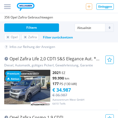
Einloggen
356 Opel Zafira Gebrauchtwagen
Filtern
Opel
Zafira
Filter zurücksetzen
Infos zur Reihung der Anzeigen
Opel Zafira Life 2,0 CDTI S&S Elegance Aut. *7
Sitze...
Diesel, Automatik, gültiges Pickerl, Gewährleistung, Garantie
2021
EZ
Premium
99.990
km
Aktion
177
PS (130 kW)
€ 34.987
€ 36.987
Autozentrum West GmbH
6410 Telfs
Opel Zafira Cosmo 1,9 CDTI