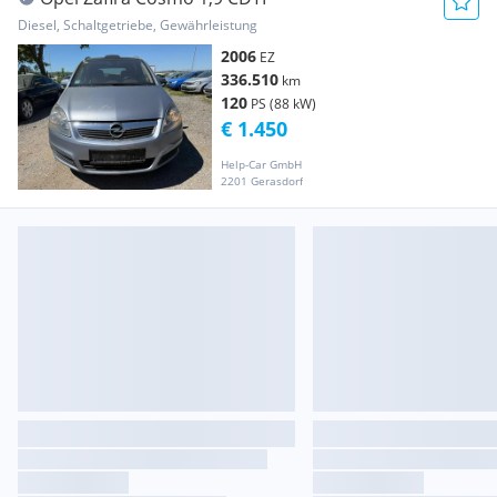
Diesel, Schaltgetriebe, Gewährleistung
2006
EZ
336.510
km
120
PS (88 kW)
€ 1.450
Help-Car GmbH
2201 Gerasdorf