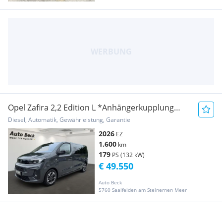
Opel Zafira 2,2 Edition L *Anhängerkupplung
1,9t*
Diesel, Automatik, Gewährleistung, Garantie
2026
EZ
1.600
km
179
PS (132 kW)
€ 49.550
Auto Beck
5760 Saalfelden am Steinernen Meer