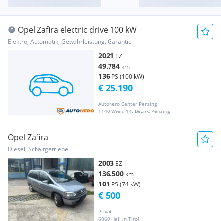
Opel Zafira electric drive 100 kW
Elektro, Automatik, Gewährleistung, Garantie
2021
EZ
49.784
km
136
PS (100 kW)
€ 25.190
Autohero Center Penzing
1140 Wien, 14. Bezirk, Penzing
Opel Zafira
Diesel, Schaltgetriebe
2003
EZ
136.500
km
101
PS (74 kW)
€ 500
Privat
6060 Hall in Tirol