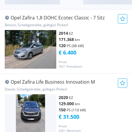
Opel Zafira 1,8 DOHC Ecotec Classic - 7 Sitz
Benzin, Schaltgetriebe, gültiges Pickerl
2014
EZ
171.368
km
120
PS (88 kW)
€ 6.400
Privat
3021 Pressbaum
Opel Zafira Life Business Innovation M
Diesel, Schaltgetriebe, gültiges Pickerl
2020
EZ
129.000
km
150
PS (110 kW)
€ 31.500
Privat
3351 Weistrach