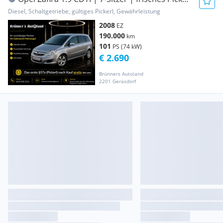
|...
Diesel, Schaltgetriebe, gültiges Pickerl, Gewährleistung
2008
EZ
190.000
km
101
PS (74 kW)
€ 2.690
Brünners Autoland
2201 Gerasdorf