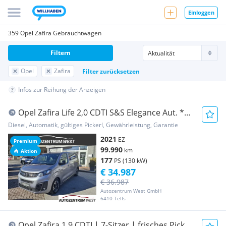
Einloggen
359 Opel Zafira Gebrauchtwagen
Filtern
Opel
Zafira
Filter zurücksetzen
Infos zur Reihung der Anzeigen
Opel Zafira Life 2,0 CDTI S&S Elegance Aut. *7
Sitze...
Diesel, Automatik, gültiges Pickerl, Gewährleistung, Garantie
2021
EZ
Premium
99.990
km
Aktion
177
PS (130 kW)
€ 34.987
€ 36.987
Autozentrum West GmbH
6410 Telfs
Opel Zafira 1.9 CDTI | 7-Sitzer | frisches Pickerl