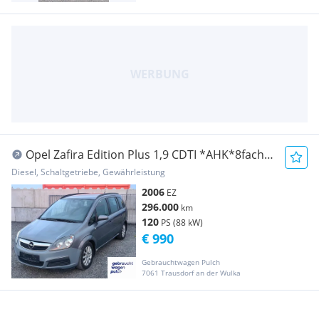
Opel Zafira Edition Plus 1,9 CDTI *AHK*8fach
bereift*
Diesel, Schaltgetriebe, Gewährleistung
2006
EZ
296.000
km
120
PS (88 kW)
€ 990
Gebrauchtwagen Pulch
7061 Trausdorf an der Wulka