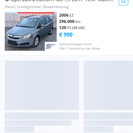
bereift*
Diesel, Schaltgetriebe, Gewährleistung
2006
EZ
296.000
km
120
PS (88 kW)
€ 990
Gebrauchtwagen Pulch
7061 Trausdorf an der Wulka