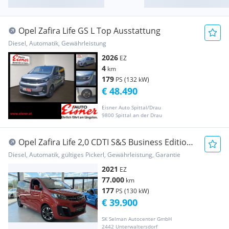
Opel Zafira Life GS L Top Ausstattung
Diesel, Automatik, Gewährleistung
2026
EZ
4
km
179
PS (132 kW)
€ 48.490
Eisner Auto Spittal/Drau
9800 Spittal an der Drau
Opel Zafira Life 2,0 CDTI S&S Business Edition
M Aut.
Diesel, Automatik, gültiges Pickerl, Gewährleistung, Garantie
2021
EZ
77.000
km
177
PS (130 kW)
€ 39.900
SK Selman Autocenter GmbH
2442 Unterwaltersdorf