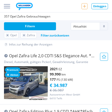
Einloggen
357 Opel Zafira Gebrauchtwagen
Filtern
Opel
Zafira
Filter zurücksetzen
Infos zur Reihung der Anzeigen
Opel Zafira Life 2,0 CDTI S&S Elegance Aut. *7
Sitze...
Diesel, Automatik, gültiges Pickerl, Gewährleistung, Garantie
2021
EZ
Premium
99.990
km
Aktion
177
PS (130 kW)
€ 34.987
€ 36.987
Autozentrum West GmbH
6410 Telfs
Opel Zafira Edition Plus 1,9 CDTI *AHK*8fach