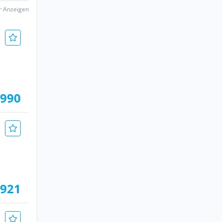
er Anzeigen
.990
.921