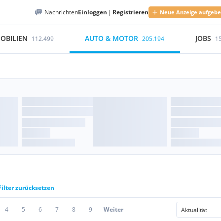
Nachrichten
Einloggen
|
Registrieren
Neue Anzeige aufgeb
OBILIEN
AUTO & MOTOR
JOBS
112.499
205.194
1
Filter zurücksetzen
4
5
6
7
8
9
Weiter