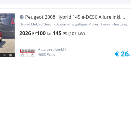
Peugeot 2008 Hybrid 145 e-DCS6 Allure inkl.
Navigation ...
Hybrid Elektro/Benzin, Automatik, gültiges Pickerl, Gewährleistung
2026
100
145
EZ
km
PS (107 kW)
Auto Leeb GmbH
€ 26
4600 Wels