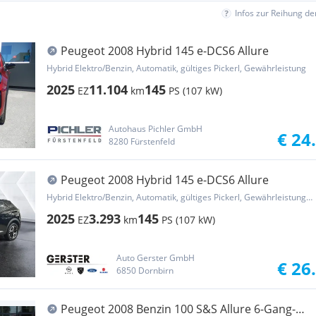
Infos zur Reihung d
Peugeot 2008 Hybrid 145 e-DCS6 Allure
Hybrid Elektro/Benzin, Automatik, gültiges Pickerl, Gewährleistung
2025
11.104
145
EZ
km
PS (107 kW)
Autohaus Pichler GmbH
€ 24
8280 Fürstenfeld
Peugeot 2008 Hybrid 145 e-DCS6 Allure
Hybrid Elektro/Benzin, Automatik, gültiges Pickerl, Gewährleistung, Garantie
2025
3.293
145
EZ
km
PS (107 kW)
Auto Gerster GmbH
€ 26
6850 Dornbirn
Peugeot 2008 Benzin 100 S&S Allure 6-Gang-