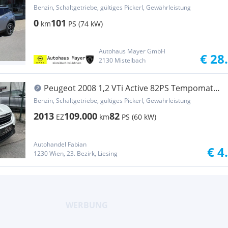
Manuell
Benzin, Schaltgetriebe, gültiges Pickerl, Gewährleistung
0
101
km
PS (74 kW)
Autohaus Mayer GmbH
€ 28
2130 Mistelbach
Peugeot 2008 1,2 VTi Active 82PS Tempomat
sparsamer Ben...
Benzin, Schaltgetriebe, gültiges Pickerl, Gewährleistung
2013
109.000
82
EZ
km
PS (60 kW)
Autohandel Fabian
€ 4
1230 Wien, 23. Bezirk, Liesing