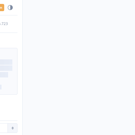
en
5.723