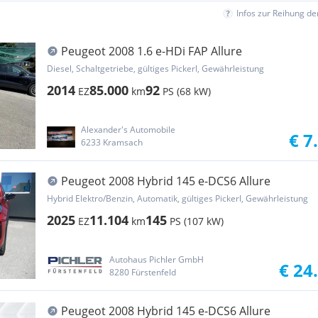
Infos zur Reihung d
Peugeot 2008 1.6 e-HDi FAP Allure
Diesel, Schaltgetriebe, gültiges Pickerl, Gewährleistung
2014
85.000
92
EZ
km
PS (68 kW)
Alexander's Automobile
€ 7
6233 Kramsach
Peugeot 2008 Hybrid 145 e-DCS6 Allure
Hybrid Elektro/Benzin, Automatik, gültiges Pickerl, Gewährleistung
2025
11.104
145
EZ
km
PS (107 kW)
Autohaus Pichler GmbH
€ 24
8280 Fürstenfeld
Peugeot 2008 Hybrid 145 e-DCS6 Allure