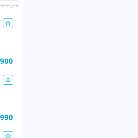
er Anzeigen
.900
.990