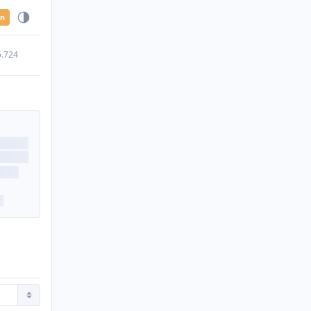
en
5.724