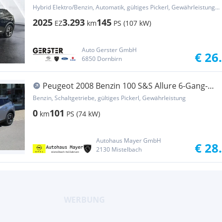
Hybrid Elektro/Benzin, Automatik, gültiges Pickerl, Gewährleistung, Garantie
2025
3.293
145
EZ
km
PS (107 kW)
Auto Gerster GmbH
€ 26
6850 Dornbirn
Peugeot 2008 Benzin 100 S&S Allure 6-Gang-
Manuell
Benzin, Schaltgetriebe, gültiges Pickerl, Gewährleistung
0
101
km
PS (74 kW)
Autohaus Mayer GmbH
€ 28
2130 Mistelbach