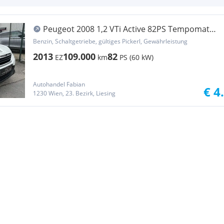
Peugeot 2008 1,2 VTi Active 82PS Tempomat
sparsamer Ben...
Benzin, Schaltgetriebe, gültiges Pickerl, Gewährleistung
2013
109.000
82
EZ
km
PS (60 kW)
Autohandel Fabian
€ 4
1230 Wien, 23. Bezirk, Liesing