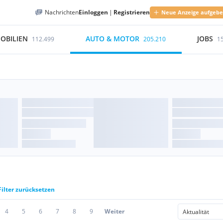
Nachrichten
Einloggen
|
Registrieren
Neue Anzeige aufgeb
OBILIEN
AUTO & MOTOR
JOBS
112.499
205.210
1
Filter zurücksetzen
4
5
6
7
8
9
Weiter