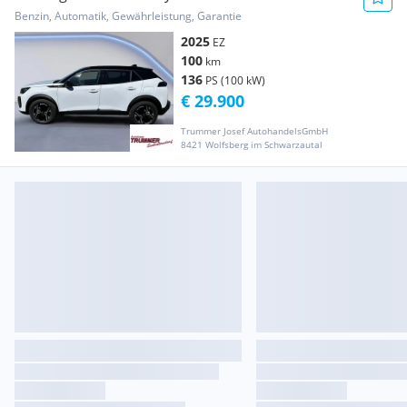
Ausstattung
Benzin, Automatik, Gewährleistung, Garantie
2025
EZ
100
km
136
PS (100 kW)
€ 29.900
Trummer Josef AutohandelsGmbH
8421 Wolfsberg im Schwarzautal