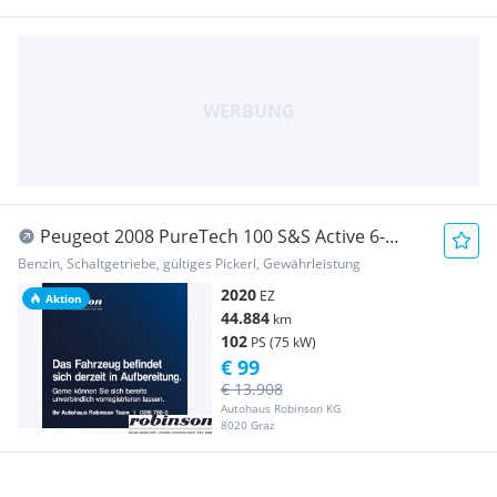
Peugeot 2008 PureTech 100 S&S Active 6-
Gang-Manuell
Benzin, Schaltgetriebe, gültiges Pickerl, Gewährleistung
2020
EZ
Aktion
44.884
km
102
PS (75 kW)
€ 99
€ 13.908
Autohaus Robinson KG
8020 Graz