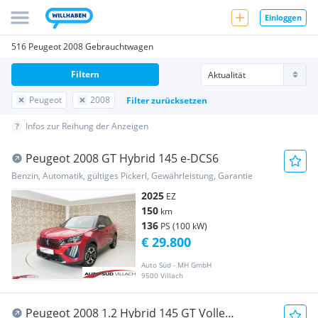
Einloggen
516 Peugeot 2008 Gebrauchtwagen
Filtern
Peugeot
2008
Filter zurücksetzen
Infos zur Reihung der Anzeigen
Peugeot 2008 GT Hybrid 145 e-DCS6
Benzin, Automatik, gültiges Pickerl, Gewährleistung, Garantie
2025
EZ
150
km
136
PS (100 kW)
€ 29.800
Auto Süd - MH GmbH
9500 Villach
Peugeot 2008 1.2 Hybrid 145 GT Volle