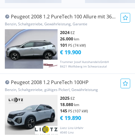
Peugeot 2008 1.2 PureTech 100 Allure mit 360
Grad Ka...
Benzin, Schaltgetriebe, Gewährleistung, Garantie
2024
EZ
26.000
km
101
PS (74 kW)
€ 19.900
Trummer Josef AutohandelsGmbH
8421 Wolfsberg im Schwarzautal
Peugeot 2008 1.2 PureTech 100HP
Benzin, Schaltgetriebe, gültiges Pickerl, Gewährleistung
2025
EZ
18.080
km
145
PS (107 kW)
€ 19.890
Lietz Linz-Urfahr
4040 Linz