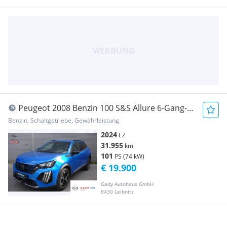
Peugeot 2008 Benzin 100 S&S Allure 6-Gang-
Manuell
Benzin, Schaltgetriebe, Gewährleistung
2024
EZ
31.955
km
101
PS (74 kW)
€ 19.900
Gady Autohaus GmbH
8430 Leibnitz