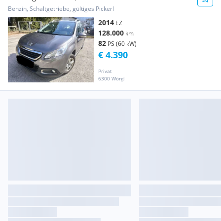
Benzin, Schaltgetriebe, gültiges Pickerl
2014
EZ
128.000
km
82
PS (60 kW)
€ 4.390
Privat
6300 Wörgl