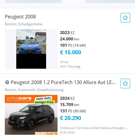
Peugeot 2008
Benzin, Schaltgetriebe
2023
EZ
24.000
km
101
PS (74 kW)
€ 15.000
Privat
4221 Steyregg
Peugeot 2008 1.2 PureTech 130 Allure Aut LED
SITZHZG TEM
Benzin, Automatik, Gewährleistung
2024
EZ
15.709
km
131
PS (96 kW)
€ 20.290
Onlinecars Vertriebs GmbH Gebrauchtwagen-Outlet  Werkstätte  Spenglerei  Lackiererei
8143 Dobl