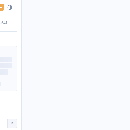
en
5.641