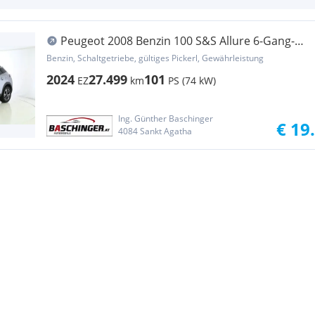
Peugeot 2008 Benzin 100 S&S Allure 6-Gang-
Manuell
Benzin, Schaltgetriebe, gültiges Pickerl, Gewährleistung
2024
27.499
101
EZ
km
PS (74 kW)
Ing. Günther Baschinger
€ 19
4084 Sankt Agatha