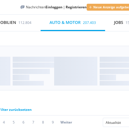
Nachrichten
Einloggen
|
Registrieren
Neue Anzeige aufgeb
OBILIEN
AUTO & MOTOR
JOBS
112.804
207.403
1
Filter zurücksetzen
4
5
6
7
8
9
Weiter