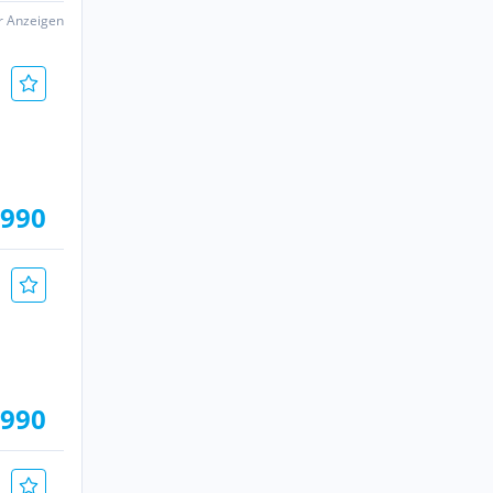
er Anzeigen
.990
.990