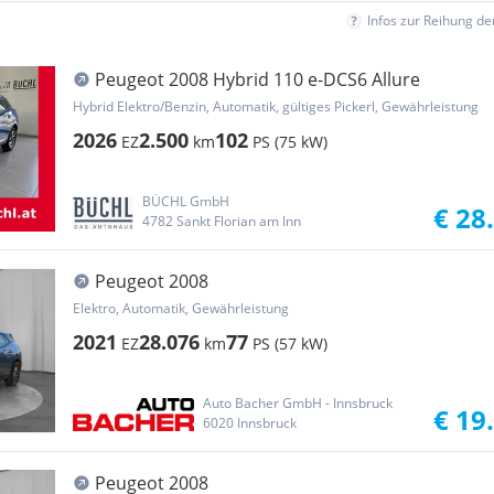
Infos zur Reihung d
Peugeot 2008 Hybrid 110 e-DCS6 Allure
Hybrid Elektro/Benzin, Automatik, gültiges Pickerl, Gewährleistung
2026
2.500
102
EZ
km
PS (75 kW)
BÜCHL GmbH
€ 28
4782 Sankt Florian am Inn
Peugeot 2008
Elektro, Automatik, Gewährleistung
2021
28.076
77
EZ
km
PS (57 kW)
Auto Bacher GmbH - Innsbruck
€ 19
6020 Innsbruck
Peugeot 2008