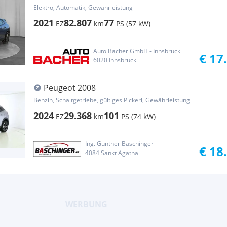
Elektro, Automatik, Gewährleistung
2021
82.807
77
EZ
km
PS (57 kW)
Auto Bacher GmbH - Innsbruck
€ 17
6020 Innsbruck
Peugeot 2008
Benzin, Schaltgetriebe, gültiges Pickerl, Gewährleistung
2024
29.368
101
EZ
km
PS (74 kW)
Ing. Günther Baschinger
€ 18
4084 Sankt Agatha