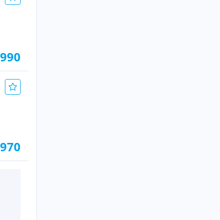
.990
.970