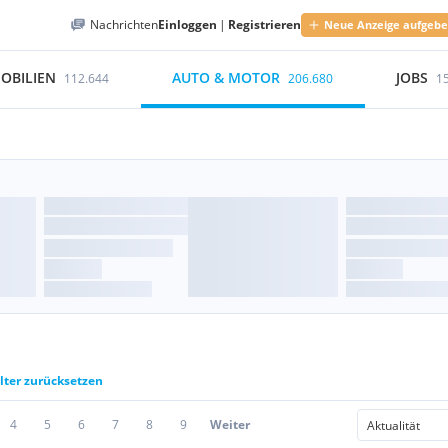
Nachrichten
Einloggen
|
Registrieren
Neue Anzeige aufgeb
OBILIEN
AUTO & MOTOR
JOBS
112.644
206.680
1
ilter zurücksetzen
4
5
6
7
8
9
Weiter