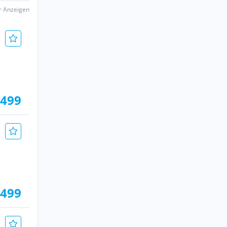
er Anzeigen
.499
 499