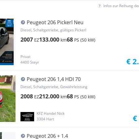
Infos zur Reihung d
Peugeot 206 Pickerl Neu
Diesel, Schaltgetriebe, gültiges Pickerl
2007
133.000
68
EZ
km
PS (50 kW)
Privat
€ 2
4400 Steyr
Peugeot 206 1,4 HDI 70
Diesel, Schaltgetriebe, Gewährleistung
2008
212.000
68
EZ
km
PS (50 kW)
KFZ Handel Nick
€
3304 Hart
Peugeot 206 + 1.4