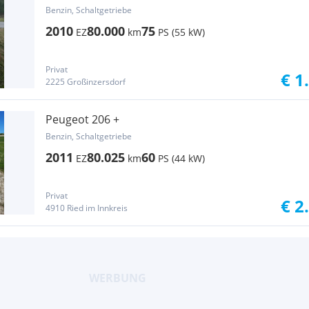
Benzin, Schaltgetriebe
2010
80.000
75
EZ
km
PS (55 kW)
Privat
€ 1
2225 Großinzersdorf
Peugeot 206 +
Benzin, Schaltgetriebe
2011
80.025
60
EZ
km
PS (44 kW)
Privat
€ 2
4910 Ried im Innkreis