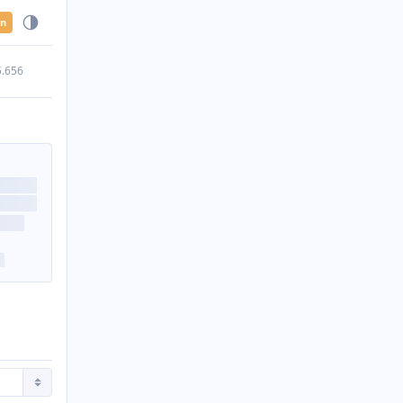
en
5.656