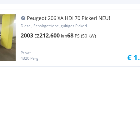
Peugeot 206 XA HDI 70 Pickerl NEU!
Diesel, Schaltgetriebe, gültiges Pickerl
2003
212.600
68
EZ
km
PS (50 kW)
Privat
€ 1
4320 Perg