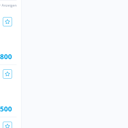
er Anzeigen
.800
 500