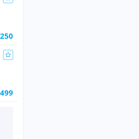
.250
.499