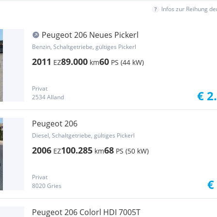
Infos zur Reihung d
Peugeot 206 Neues Pickerl
Benzin, Schaltgetriebe, gültiges Pickerl
2011
89.000
60
EZ
km
PS (44 kW)
Privat
€ 2
2534 Alland
Peugeot 206
Diesel, Schaltgetriebe, gültiges Pickerl
2006
100.285
68
EZ
km
PS (50 kW)
Privat
€
8020 Gries
Peugeot 206 Colorl HDI 7005T