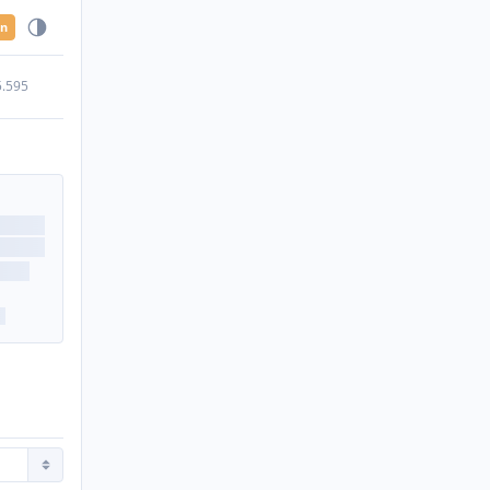
en
5.595