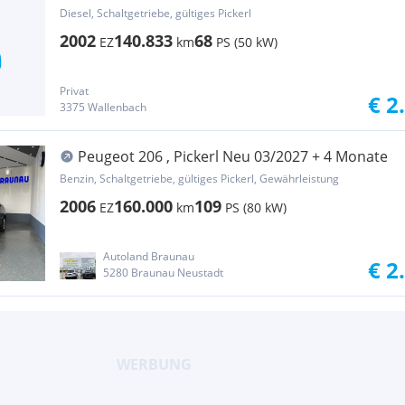
Diesel, Schaltgetriebe, gültiges Pickerl
2002
140.833
68
EZ
km
PS (50 kW)
Privat
€ 2
3375 Wallenbach
Peugeot 206 , Pickerl Neu 03/2027 + 4 Monate
Benzin, Schaltgetriebe, gültiges Pickerl, Gewährleistung
2006
160.000
109
EZ
km
PS (80 kW)
Autoland Braunau
€ 2
5280 Braunau Neustadt