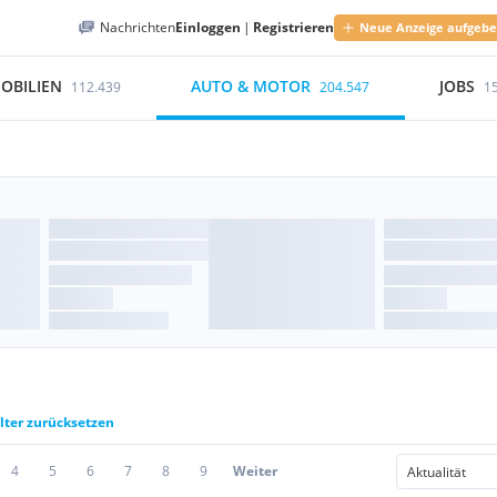
Nachrichten
Einloggen
|
Registrieren
Neue Anzeige aufgeb
OBILIEN
AUTO & MOTOR
JOBS
112.439
204.547
1
ilter zurücksetzen
4
5
6
7
8
9
Weiter