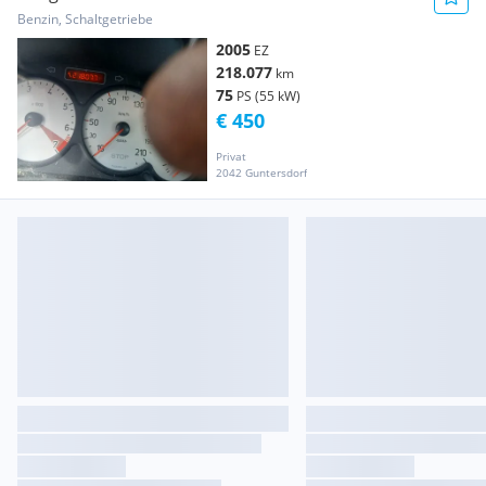
Benzin, Schaltgetriebe
2005
EZ
218.077
km
75
PS (55 kW)
€ 450
Privat
2042 Guntersdorf