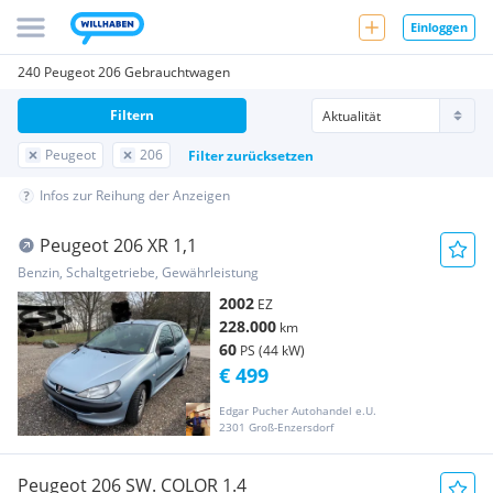
Einloggen
240 Peugeot 206 Gebrauchtwagen
Filtern
Peugeot
206
Filter zurücksetzen
Infos zur Reihung der Anzeigen
Peugeot 206 XR 1,1
Benzin, Schaltgetriebe, Gewährleistung
2002
EZ
228.000
km
60
PS (44 kW)
€ 499
Edgar Pucher Autohandel e.U.
2301 Groß-Enzersdorf
Peugeot 206 SW. COLOR 1.4