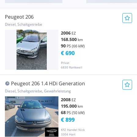
Peugeot 206
Diesel, Schaltgetriebe
2006
EZ
168.500
km
90
PS (66 kW)
€ 690
Privat
6830 Rankweil
Peugeot 206 1.4 HDi Generation
Diesel, Schaltgetriebe, Gewährleistung
2008
EZ
195.000
km
68
PS (50 kW)
€ 899
KFZ Handel Nick
3304 Hart