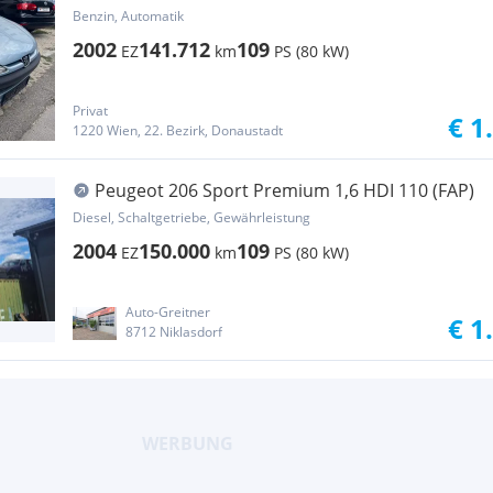
Benzin, Automatik
2002
141.712
109
EZ
km
PS (80 kW)
Privat
€ 1
1220 Wien, 22. Bezirk, Donaustadt
Peugeot 206 Sport Premium 1,6 HDI 110 (FAP)
Diesel, Schaltgetriebe, Gewährleistung
2004
150.000
109
EZ
km
PS (80 kW)
Auto-Greitner
€ 1
8712 Niklasdorf