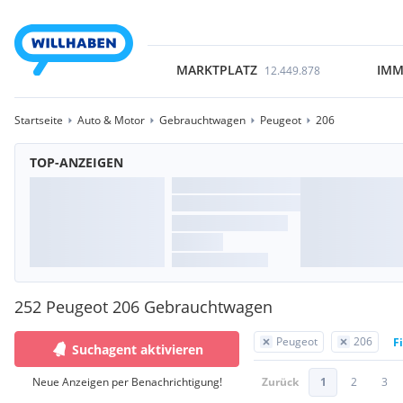
MARKTPLATZ
IMM
12.449.878
Startseite
Auto & Motor
Gebrauchtwagen
Peugeot
206
TOP-ANZEIGEN
252 Peugeot 206 Gebrauchtwagen
Peugeot
206
F
Suchagent aktivieren
Neue Anzeigen per Benachrichtigung!
Zurück
1
2
3