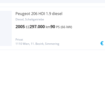
Peugeot 206 HDI 1.9 diesel
Diesel, Schaltgetriebe
2005
297.000
90
EZ
km
PS (66 kW)
Privat
€
1110 Wien, 11. Bezirk, Simmering