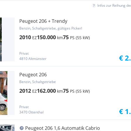
Infos zur Reihung d
Peugeot 206 + Trendy
Benzin, Schaltgetriebe, gültiges Pickerl
2010
150.000
75
EZ
km
PS (55 kW)
Privat
€ 2
4810 Altmünster
Peugeot 206
Benzin, Schaltgetriebe
2012
162.000
75
EZ
km
PS (55 kW)
Privat
€ 1
3470 Ottenthal
Peugeot 206 1,6 Automatik Cabrio