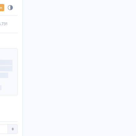
en
5.731