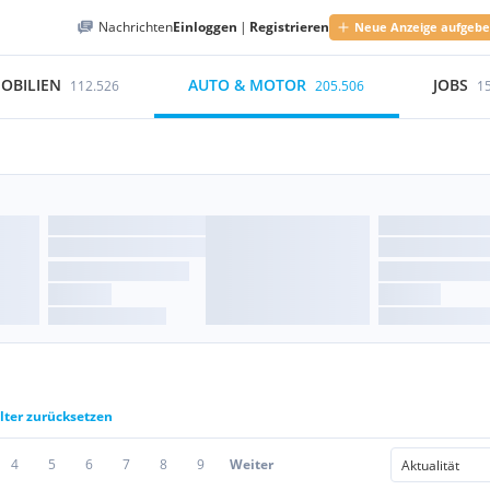
Nachrichten
Einloggen
|
Registrieren
Neue Anzeige aufgeb
OBILIEN
AUTO & MOTOR
JOBS
112.526
205.506
1
ilter zurücksetzen
4
5
6
7
8
9
Weiter