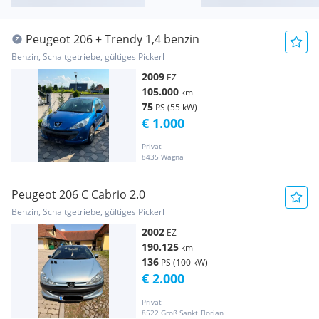
Peugeot 206 + Trendy 1,4 benzin
Benzin, Schaltgetriebe, gültiges Pickerl
2009
EZ
105.000
km
75
PS (55 kW)
€ 1.000
Privat
8435 Wagna
Peugeot 206 C Cabrio 2.0
Benzin, Schaltgetriebe, gültiges Pickerl
2002
EZ
190.125
km
136
PS (100 kW)
€ 2.000
Privat
8522 Groß Sankt Florian