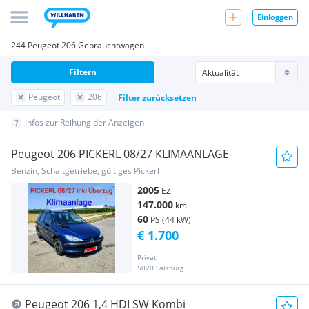
Einloggen
244 Peugeot 206 Gebrauchtwagen
Filtern
Peugeot
206
Filter zurücksetzen
Infos zur Reihung der Anzeigen
Peugeot 206 PICKERL 08/27 KLIMAANLAGE
Benzin, Schaltgetriebe, gültiges Pickerl
2005
EZ
147.000
km
60
PS (44 kW)
€ 1.700
Privat
5020 Salzburg
Peugeot 206 1,4 HDI SW Kombi