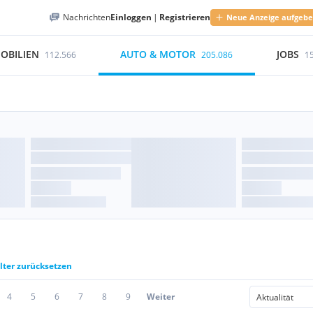
Nachrichten
Einloggen
|
Registrieren
Neue Anzeige aufgeb
OBILIEN
AUTO & MOTOR
JOBS
112.566
205.086
1
ilter zurücksetzen
4
5
6
7
8
9
Weiter