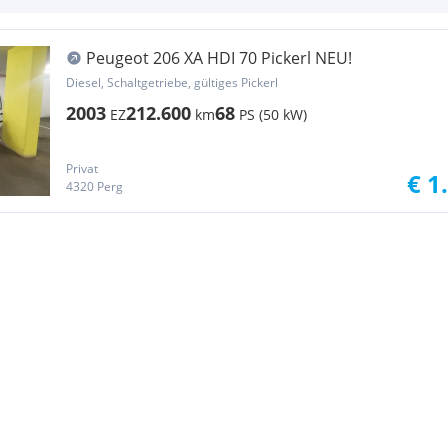
Peugeot 206 XA HDI 70 Pickerl NEU!
Diesel, Schaltgetriebe, gültiges Pickerl
2003
212.600
68
EZ
km
PS (50 kW)
Privat
€ 1
4320 Perg