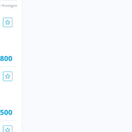
er Anzeigen
.800
 500