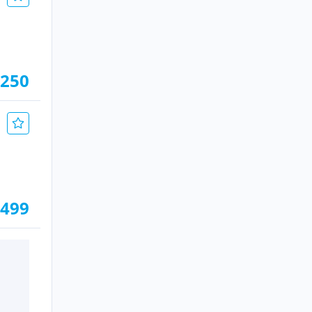
.250
.499