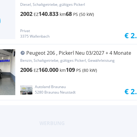
Diesel, Schaltgetriebe, gültiges Pickerl
2002
140.833
68
EZ
km
PS (50 kW)
Privat
€ 2
3375 Wallenbach
Peugeot 206 , Pickerl Neu 03/2027 + 4 Monate
Benzin, Schaltgetriebe, gültiges Pickerl, Gewährleistung
2006
160.000
109
EZ
km
PS (80 kW)
Autoland Braunau
€ 2
5280 Braunau Neustadt