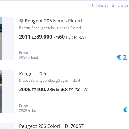
Infos zur Reihung d
Peugeot 206 Neues Pickerl
Benzin, Schaltgetriebe, gültiges Pickerl
2011
89.000
60
EZ
km
PS (44 kW)
Privat
€ 2
2534 Alland
Peugeot 206
Diesel, Schaltgetriebe, gültiges Pickerl
2006
100.285
68
EZ
km
PS (50 kW)
Privat
€
8020 Gries
Peugeot 206 Colorl HDI 7005T