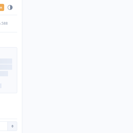
en
5.588