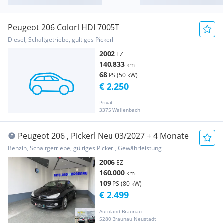
Peugeot 206 Colorl HDI 7005T
Diesel, Schaltgetriebe, gültiges Pickerl
2002
EZ
140.833
km
68
PS (50 kW)
€ 2.250
Privat
3375 Wallenbach
Peugeot 206 , Pickerl Neu 03/2027 + 4 Monate
Benzin, Schaltgetriebe, gültiges Pickerl, Gewährleistung
2006
EZ
160.000
km
109
PS (80 kW)
€ 2.499
Autoland Braunau
5280 Braunau Neustadt