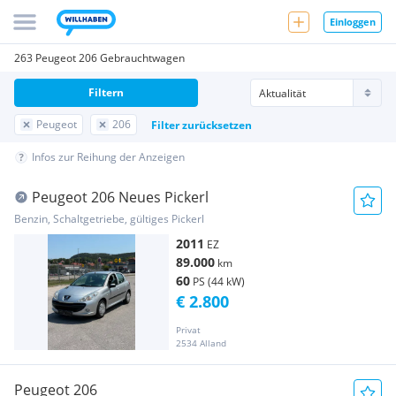
Einloggen
263 Peugeot 206 Gebrauchtwagen
Filtern
Peugeot
206
Filter zurücksetzen
Infos zur Reihung der Anzeigen
Peugeot 206 Neues Pickerl
Benzin, Schaltgetriebe, gültiges Pickerl
2011
EZ
89.000
km
60
PS (44 kW)
€ 2.800
Privat
2534 Alland
Peugeot 206