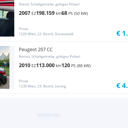
Diesel, Schaltgetriebe, gültiges Pickerl
2007
198.159
68
EZ
km
PS (50 kW)
Privat
€ 1
1220 Wien, 22. Bezirk, Donaustadt
Peugeot 207 CC
Benzin, Schaltgetriebe, gültiges Pickerl
2010
113.000
120
EZ
km
PS (88 kW)
Privat
€ 4
1230 Wien, 23. Bezirk, Liesing