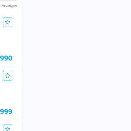
er Anzeigen
.990
.999