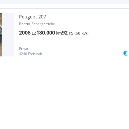
Peugeot 207
Benzin, Schaltgetriebe
2006
180.000
92
EZ
km
PS (68 kW)
Privat
€
4240 Freistadt