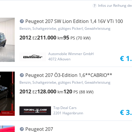
Infos zur Reihung d
Peugeot 207 SW Lion Edition 1,4 16V VTi 100
Benzin, Schaltgetriebe, gültiges Pickerl, Gewährleistung
2012
211.000
95
EZ
km
PS (70 kW)
Automobile Wimmer GmbH
€ 1
4072 Alkoven
Peugeot 207 Ö3-Edition 1,6**CABRIO**
Benzin, Schaltgetriebe, gültiges Pickerl, Gewährleistung
2012
128.000
120
EZ
km
PS (88 kW)
Top Deal Cars
€ 3
2201 Hagenbrunn
Peugeot 207