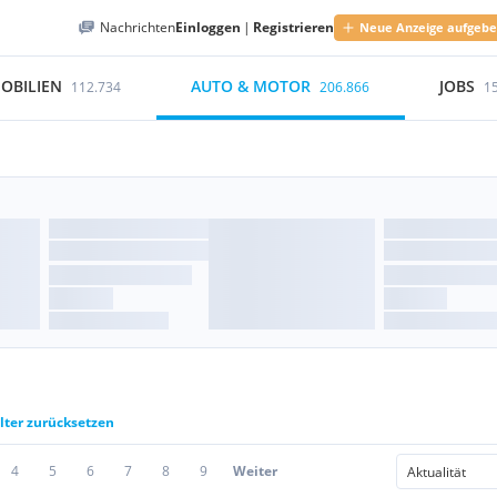
Nachrichten
Einloggen
|
Registrieren
Neue Anzeige aufgeb
OBILIEN
AUTO & MOTOR
JOBS
112.734
206.866
1
ilter zurücksetzen
4
5
6
7
8
9
Weiter