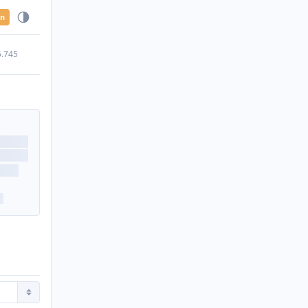
en
5.745