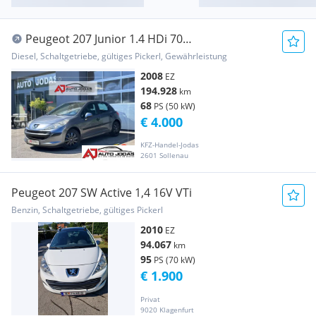
Peugeot 207 Junior 1.4 HDi 70
**Bluetooth/Klima**
Diesel, Schaltgetriebe, gültiges Pickerl, Gewährleistung
2008
EZ
194.928
km
68
PS (50 kW)
€ 4.000
KFZ-Handel-Jodas
2601 Sollenau
Peugeot 207 SW Active 1,4 16V VTi
Benzin, Schaltgetriebe, gültiges Pickerl
2010
EZ
94.067
km
95
PS (70 kW)
€ 1.900
Privat
9020 Klagenfurt