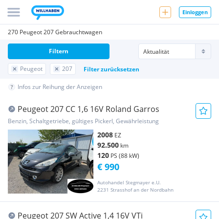
Einloggen
270 Peugeot 207 Gebrauchtwagen
Filtern
Peugeot
207
Filter zurücksetzen
Infos zur Reihung der Anzeigen
Peugeot 207 CC 1,6 16V Roland Garros
Benzin, Schaltgetriebe, gültiges Pickerl, Gewährleistung
2008
EZ
92.500
km
120
PS (88 kW)
€ 990
Autohandel Stegmayer e.U.
2231 Strasshof an der Nordbahn
Peugeot 207 SW Active 1,4 16V VTi