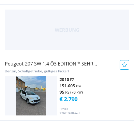
Peugeot 207 SW 1.4 Ö3 EDITION * SEHR
GEPFLEGT *
Benzin, Schaltgetriebe, gültiges Pickerl
2010
EZ
151.605
km
95
PS (70 kW)
€ 2.790
Privat
2262 Stillfried