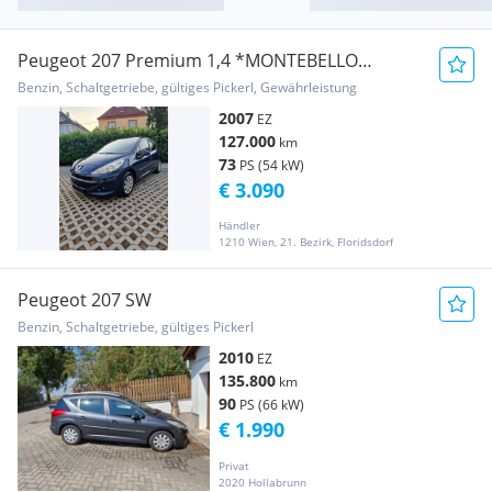
Peugeot 207 Premium 1,4 *MONTEBELLO
BLAU*8FACH BEREIFT*
Benzin, Schaltgetriebe, gültiges Pickerl, Gewährleistung
2007
EZ
127.000
km
73
PS (54 kW)
€ 3.090
Händler
1210 Wien, 21. Bezirk, Floridsdorf
Peugeot 207 SW
Benzin, Schaltgetriebe, gültiges Pickerl
2010
EZ
135.800
km
90
PS (66 kW)
€ 1.990
Privat
2020 Hollabrunn