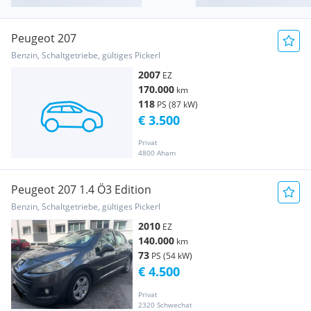
Peugeot 207
Benzin, Schaltgetriebe, gültiges Pickerl
2007
EZ
170.000
km
118
PS (87 kW)
€ 3.500
Privat
4800 Aham
Peugeot 207 1.4 Ö3 Edition
Benzin, Schaltgetriebe, gültiges Pickerl
2010
EZ
140.000
km
73
PS (54 kW)
€ 4.500
Privat
2320 Schwechat