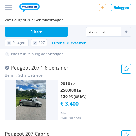
Einloggen
285 Peugeot 207 Gebrauchtwagen
Filtern
Peugeot
207
Filter zurücksetzen
Infos zur Reihung der Anzeigen
Peugeot 207 1.6 benziner
Benzin, Schaltgetriebe
2010
EZ
250.000
km
120
PS (88 kW)
€ 3.400
Privat
2601 Sollenau
Peugeot 207 Cabrio