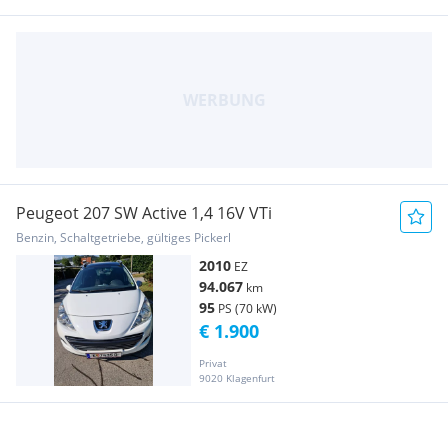
Peugeot 207 SW Active 1,4 16V VTi
Benzin, Schaltgetriebe, gültiges Pickerl
2010
EZ
94.067
km
95
PS (70 kW)
€ 1.900
Privat
9020 Klagenfurt