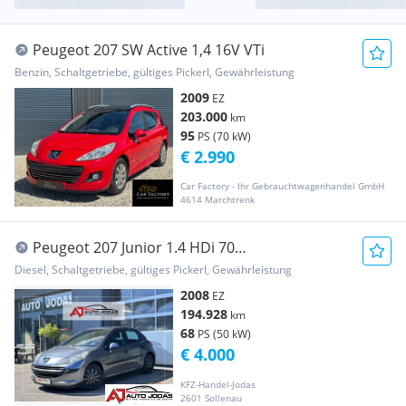
Peugeot 207 SW Active 1,4 16V VTi
Benzin, Schaltgetriebe, gültiges Pickerl, Gewährleistung
2009
EZ
203.000
km
95
PS (70 kW)
€ 2.990
Car Factory - Ihr Gebrauchtwagenhandel GmbH
4614 Marchtrenk
Peugeot 207 Junior 1.4 HDi 70
**Bluetooth/Klima**
Diesel, Schaltgetriebe, gültiges Pickerl, Gewährleistung
2008
EZ
194.928
km
68
PS (50 kW)
€ 4.000
KFZ-Handel-Jodas
2601 Sollenau