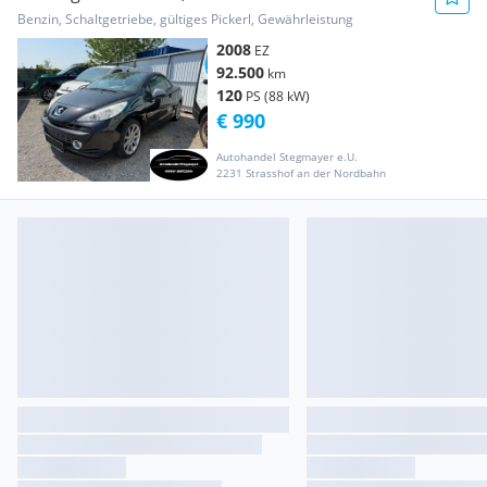
Benzin, Schaltgetriebe, gültiges Pickerl, Gewährleistung
2008
EZ
92.500
km
120
PS (88 kW)
€ 990
Autohandel Stegmayer e.U.
2231 Strasshof an der Nordbahn