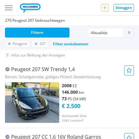
Einloggen
270 Peugeot 207 Gebrauchtwagen
Filtern
Peugeot
207
Filter zurücksetzen
Infos zur Reihung der Anzeigen
Peugeot 207 SW Trendy 1,4
Benzin, Schaltgetriebe, gültiges Pickerl, Gewährleistung
2008
EZ
146.000
km
73
PS (54 kW)
€ 2.500
Autohandel Nika
3382 Loosdorf
Peugeot 207 CC 1,6 16V Roland Garros