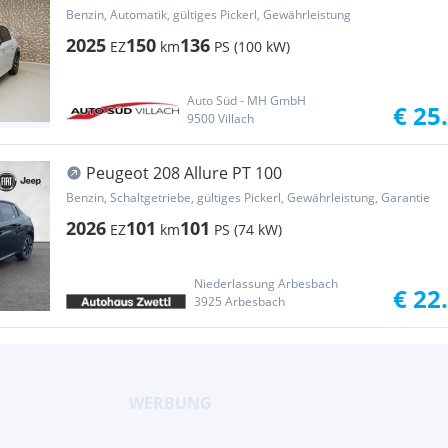
Benzin, Automatik, gültiges Pickerl, Gewährleistung
2025
150
136
EZ
km
PS (100 kW)
Auto Süd - MH GmbH
€ 25
9500 Villach
Peugeot 208 Allure PT 100
Benzin, Schaltgetriebe, gültiges Pickerl, Gewährleistung, Garantie
2026
101
101
EZ
km
PS (74 kW)
Niederlassung Arbesbach
€ 22
3925 Arbesbach