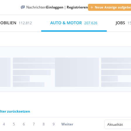
Nachrichten
Einloggen
|
Registrieren
Neue Anzeige aufgeb
OBILIEN
AUTO & MOTOR
JOBS
112.812
207.626
1
ilter zurücksetzen
4
5
6
7
8
9
Weiter