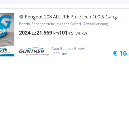
Peugeot 208 ALLURE PureTech 100 6-Gang-
Manuell
Benzin, Schaltgetriebe, gültiges Pickerl, Gewährleistung
2024
21.569
101
EZ
km
PS (74 kW)
Auto Günther GmbH
€ 16
4020 Linz