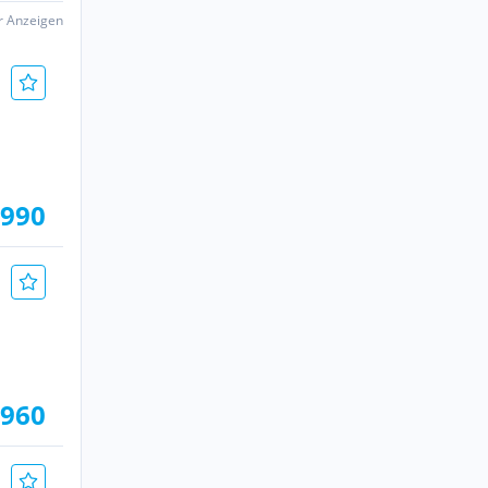
er Anzeigen
.990
.960