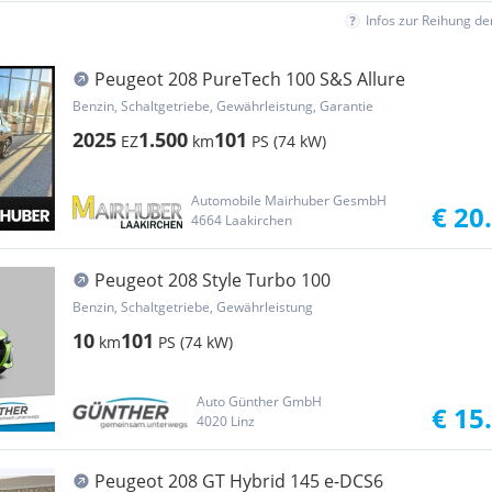
Infos zur Reihung d
Peugeot 208 PureTech 100 S&S Allure
Benzin, Schaltgetriebe, Gewährleistung, Garantie
2025
1.500
101
EZ
km
PS (74 kW)
Automobile Mairhuber GesmbH
€ 20
4664 Laakirchen
Peugeot 208 Style Turbo 100
Benzin, Schaltgetriebe, Gewährleistung
10
101
km
PS (74 kW)
Auto Günther GmbH
€ 15
4020 Linz
Peugeot 208 GT Hybrid 145 e-DCS6