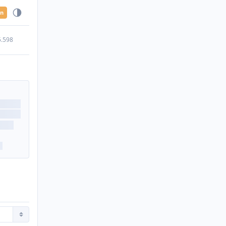
en
5.598