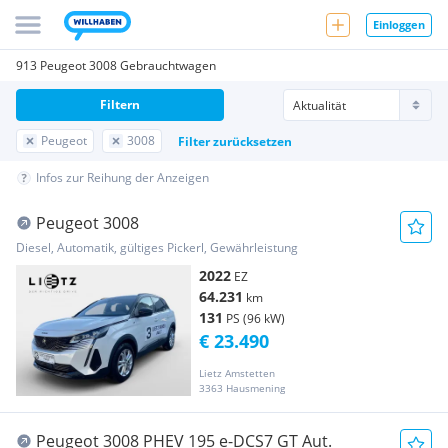
Einloggen
913 Peugeot 3008 Gebrauchtwagen
Filtern
Peugeot
3008
Filter zurücksetzen
Infos zur Reihung der Anzeigen
Peugeot 3008
Diesel, Automatik, gültiges Pickerl, Gewährleistung
2022
EZ
64.231
km
131
PS (96 kW)
€ 23.490
Lietz Amstetten
3363 Hausmening
Peugeot 3008 PHEV 195 e-DCS7 GT Aut.