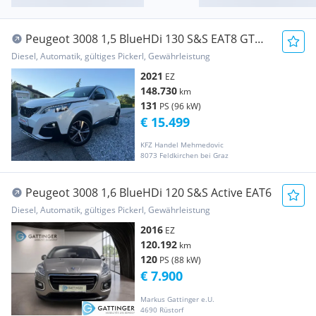
Peugeot 3008 1,5 BlueHDi 130 S&S EAT8 GT
Line Aut.
Diesel, Automatik, gültiges Pickerl, Gewährleistung
2021
EZ
148.730
km
131
PS (96 kW)
€ 15.499
KFZ Handel Mehmedovic
8073 Feldkirchen bei Graz
Peugeot 3008 1,6 BlueHDi 120 S&S Active EAT6
Diesel, Automatik, gültiges Pickerl, Gewährleistung
2016
EZ
120.192
km
120
PS (88 kW)
€ 7.900
Markus Gattinger e.U.
4690 Rüstorf