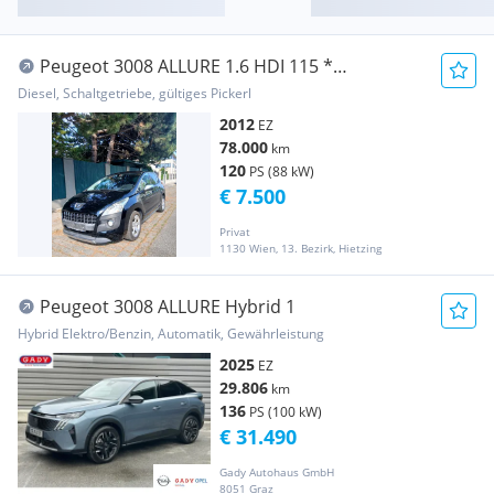
Peugeot 3008 ALLURE 1.6 HDI 115 *
Panoramadach *
Diesel, Schaltgetriebe, gültiges Pickerl
2012
EZ
78.000
km
120
PS (88 kW)
€ 7.500
Privat
1130 Wien, 13. Bezirk, Hietzing
Peugeot 3008 ALLURE Hybrid 1
Hybrid Elektro/Benzin, Automatik, Gewährleistung
2025
EZ
29.806
km
136
PS (100 kW)
€ 31.490
Gady Autohaus GmbH
8051 Graz