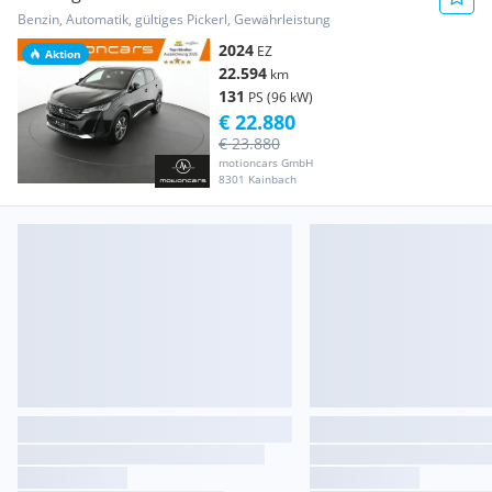
NEU
Benzin, Automatik, gültiges Pickerl, Gewährleistung
2024
EZ
Aktion
22.594
km
131
PS (96 kW)
€ 22.880
€ 23.880
motioncars GmbH
8301 Kainbach