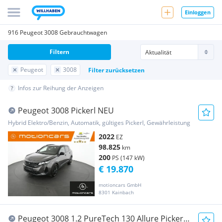
Einloggen
916 Peugeot 3008 Gebrauchtwagen
Filtern
Peugeot
3008
Filter zurücksetzen
Infos zur Reihung der Anzeigen
Peugeot 3008 Pickerl NEU
Hybrid Elektro/Benzin, Automatik, gültiges Pickerl, Gewährleistung
2022
EZ
98.825
km
200
PS (147 kW)
€ 19.870
motioncars GmbH
8301 Kainbach
Peugeot 3008 1.2 PureTech 130 Allure Pickerl