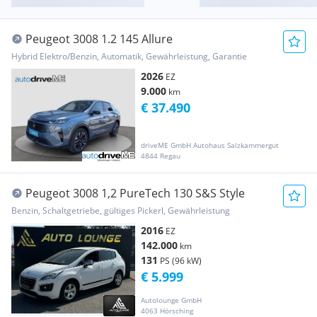
Peugeot 3008 1.2 145 Allure
Hybrid Elektro/Benzin, Automatik, Gewährleistung, Garantie
2026
EZ
9.000
km
€ 37.490
driveME GmbH Autohaus Salzkammergut
4844 Regau
Peugeot 3008 1,2 PureTech 130 S&S Style
Benzin, Schaltgetriebe, gültiges Pickerl, Gewährleistung
2016
EZ
142.000
km
131
PS (96 kW)
€ 5.999
Autolounge GmbH
4063 Hörsching