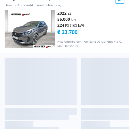
Aut.
Benzin, Automatik, Gewährleistung
2022
EZ
55.000
km
224
PS (165 kW)
€ 23.700
Fritz Unterberger - Wolfgang Denzel GmbH & CO KG
6020 Innsbruck