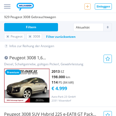
Einloggen
929 Peugeot 3008 Gebrauchtwagen
Filtern
Peugeot
3008
Filter zurücksetzen
Infos zur Reihung der Anzeigen
Peugeot 3008 1,6
HDi**PICKERL12/2026**DISKONTPREIS*MOD2014
Diesel, Schaltgetriebe, gültiges Pickerl, Gewährleistung
2013
EZ
Premium
198.000
km
114
PS (84 kW)
€ 4.999
Auto-Park 23 GmbH
2331 Vösendorf
Peugeot 3008 SUV Hybrid 225 e-EAT8 GT Pack