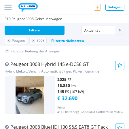
Einloggen
910 Peugeot 3008 Gebrauchtwagen
Filtern
Peugeot
3008
Filter zurücksetzen
Infos zur Reihung der Anzeigen
Peugeot 3008 Hybrid 145 e-DCS6 GT
Hybrid Elektro/Benzin, Automatik, gültiges Pickerl, Garantie
2025
EZ
16.850
km
145
PS (107 kW)
€ 32.690
Privat
4112 Rottenegg (Gde.:Sankt Gotthard im Mühlkreis)
Peugeot 3008 BlueHDi 130 S&S EAT8 GT Pack