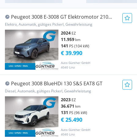
Peugeot 3008 E-3008 GT Elektromotor 210
(Batterie 73 kWh)
Elektro, Automatik, gültiges Pickerl, Gewährleistung
2024
EZ
11.959
km
141
PS (104 kW)
€ 39.990
Auto Günther GmbH
4040 Linz
Peugeot 3008 BlueHDi 130 S&S EAT8 GT
Diesel, Automatik, gültiges Pickerl, Gewährleistung
2023
EZ
36.671
km
131
PS (96 kW)
€ 25.490
Auto Günther GmbH
4040 Linz