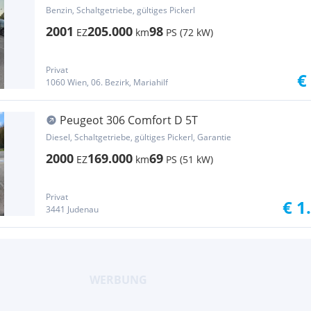
Benzin, Schaltgetriebe, gültiges Pickerl
2001
205.000
98
EZ
km
PS (72 kW)
Privat
€
1060 Wien, 06. Bezirk, Mariahilf
Peugeot 306 Comfort D 5T
Diesel, Schaltgetriebe, gültiges Pickerl, Garantie
2000
169.000
69
EZ
km
PS (51 kW)
Privat
€ 1
3441 Judenau