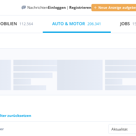
Nachrichten
Einloggen
|
Registrieren
Neue Anzeige aufgeb
OBILIEN
AUTO & MOTOR
JOBS
112.564
206.341
1
ilter zurücksetzen
er