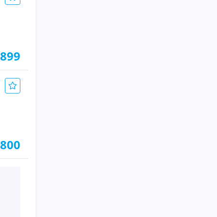
 899
.800