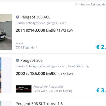
Infos zur Reihung d
Peugeot 306 ACC
Benzin, Schaltgetriebe, gültiges Pickerl
2011
143.000
98
EZ
km
PS (72 kW)
Privat
€ 2
5301 Eugendorf
Peugeot 306
Benzin, Schaltgetriebe, gültiges Pickerl, Gewährleistung
2002
185.000
98
EZ
km
PS (72 kW)
Autocenter Atzgersdorf
€ 3
1230 Wien, 23. Bezirk, Liesing
Peugeot 306 St Tropez. 1.6