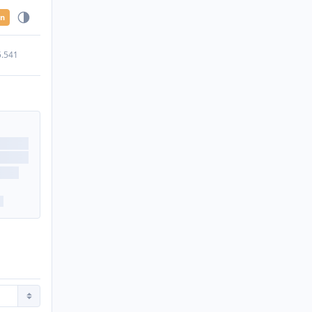
en
5.541