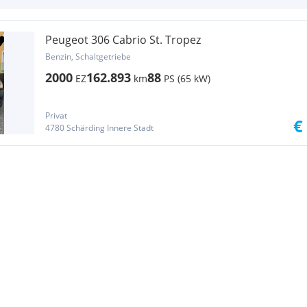
Peugeot 306 Cabrio St. Tropez
Benzin, Schaltgetriebe
2000
162.893
88
EZ
km
PS (65 kW)
Privat
€
4780 Schärding Innere Stadt