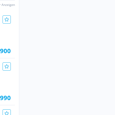
er Anzeigen
.900
.990