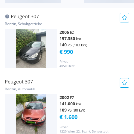
Peugeot 307
Benzin, Schaltgetriebe
2005
EZ
197.350
km
140
PS (103 kW)
€ 990
Privat
4050 Oedt
Peugeot 307
Benzin, Automatik
2002
EZ
141.000
km
109
PS (80 kW)
€ 1.600
Privat
1220 Wien, 22. Bezirk, Donaustadt