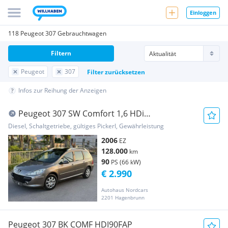
Einloggen
118 Peugeot 307 Gebrauchtwagen
Filtern
Peugeot
307
Filter zurücksetzen
Infos zur Reihung der Anzeigen
Peugeot 307 SW Comfort 1,6 HDi
90***7Sitzer***Finanzier...
Diesel, Schaltgetriebe, gültiges Pickerl, Gewährleistung
2006
EZ
128.000
km
90
PS (66 kW)
€ 2.990
Autohaus Nordcars
2201 Hagenbrunn
Peugeot 307 BK COMF HDI90FAP