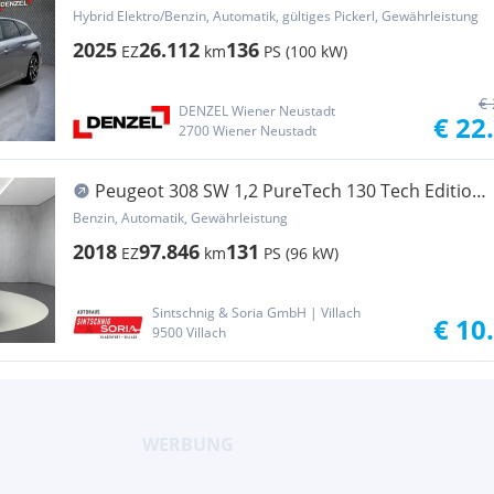
Hybrid Elektro/Benzin, Automatik, gültiges Pickerl, Gewährleistung
2025
26.112
136
EZ
km
PS (100 kW)
€ 
DENZEL Wiener Neustadt
€ 22
2700 Wiener Neustadt
Peugeot 308 SW 1,2 PureTech 130 Tech Edition
EAT8 S&S Aut.
Benzin, Automatik, Gewährleistung
2018
97.846
131
EZ
km
PS (96 kW)
Sintschnig & Soria GmbH | Villach
€ 10
9500 Villach