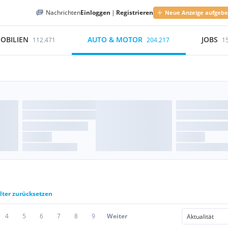
Nachrichten
Einloggen
|
Registrieren
Neue Anzeige aufgeb
OBILIEN
AUTO & MOTOR
JOBS
112.471
204.217
1
ilter zurücksetzen
4
5
6
7
8
9
Weiter