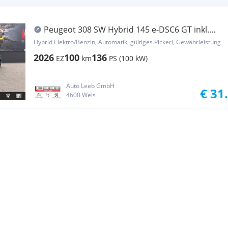
Peugeot 308 SW Hybrid 145 e-DSC6 GT inkl.
Sensation Pac...
Hybrid Elektro/Benzin, Automatik, gültiges Pickerl, Gewährleistung
2026
100
136
EZ
km
PS (100 kW)
Auto Leeb GmbH
€ 31
4600 Wels