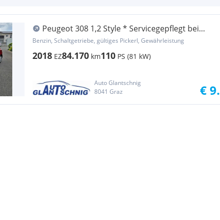
Peugeot 308 1,2 Style * Servicegepflegt bei
Peugeot *
Benzin, Schaltgetriebe, gültiges Pickerl, Gewährleistung
2018
84.170
110
EZ
km
PS (81 kW)
Auto Glantschnig
€ 9
8041 Graz