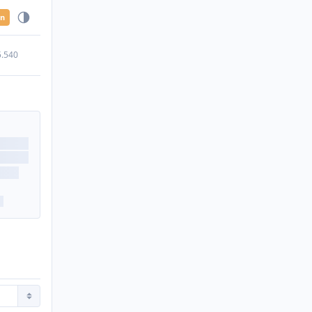
en
5.540