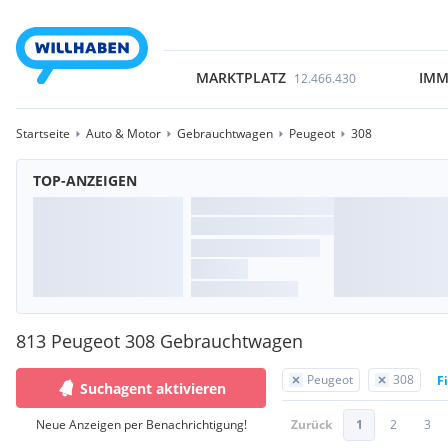
MARKTPLATZ
IMM
12.466.430
Startseite
Auto & Motor
Gebrauchtwagen
Peugeot
308
TOP-ANZEIGEN
813 Peugeot 308 Gebrauchtwagen
Peugeot
308
F
Suchagent aktivieren
Neue Anzeigen per Benachrichtigung!
Zurück
1
2
3