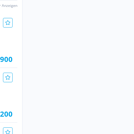
er Anzeigen
.900
.200