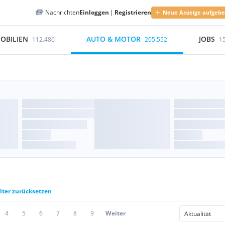
Nachrichten
Einloggen
|
Registrieren
Neue Anzeige aufgeb
OBILIEN
AUTO & MOTOR
JOBS
112.486
205.552
1
ilter zurücksetzen
4
5
6
7
8
9
Weiter