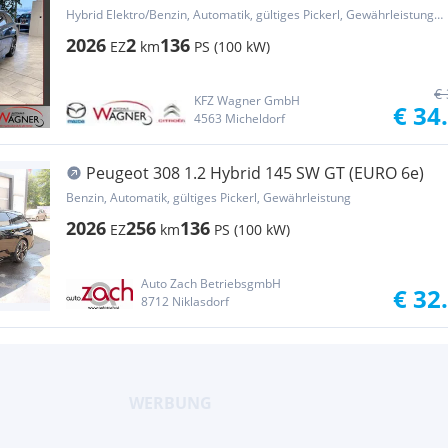
Hybrid Elektro/Benzin, Automatik, gültiges Pickerl, Gewährleistung, Garantie
2026
2
136
EZ
km
PS (100 kW)
€ 
KFZ Wagner GmbH
€ 34
4563 Micheldorf
Peugeot 308 1.2 Hybrid 145 SW GT (EURO 6e)
Benzin, Automatik, gültiges Pickerl, Gewährleistung
2026
256
136
EZ
km
PS (100 kW)
Auto Zach BetriebsgmbH
€ 32
8712 Niklasdorf