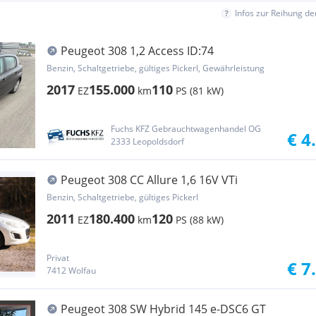
Infos zur Reihung d
Peugeot 308 1,2 Access ID:74
Benzin, Schaltgetriebe, gültiges Pickerl, Gewährleistung
2017
155.000
110
EZ
km
PS (81 kW)
Fuchs KFZ Gebrauchtwagenhandel OG
€ 4
2333 Leopoldsdorf
Peugeot 308 CC Allure 1,6 16V VTi
Benzin, Schaltgetriebe, gültiges Pickerl
2011
180.400
120
EZ
km
PS (88 kW)
Privat
€ 7
7412 Wolfau
Peugeot 308 SW Hybrid 145 e-DSC6 GT