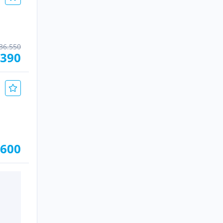
36.550
.390
.600