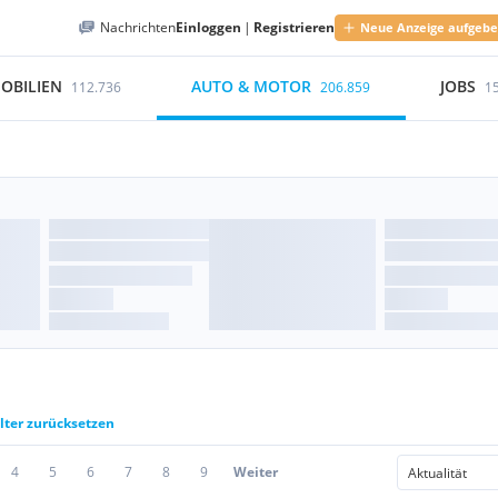
Nachrichten
Einloggen
|
Registrieren
Neue Anzeige aufgeb
OBILIEN
AUTO & MOTOR
JOBS
112.736
206.859
1
ilter zurücksetzen
4
5
6
7
8
9
Weiter