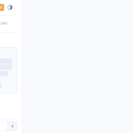
en
5.641