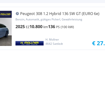
Peugeot 308 1.2 Hybrid 136 SW GT (EURO 6e)
Benzin, Automatik, gültiges Pickerl, Gewährleistung
2025
10.800
136
EZ
km
PS (100 kW)
H. Mollner
€ 27
4642 Sattledt