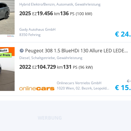
Hybrid Elektro/Benzin, Automatik, Gewährleistung
2025
19.456
136
EZ
km
PS (100 kW)
Gady Autohaus GmbH
€ 24
8350 Fehring
Peugeot 308 1.5 BlueHDi 130 Allure LED LEDER
NAVI R-CAM
Diesel, Schaltgetriebe, Gewährleistung
2022
104.729
131
EZ
km
PS (96 kW)
€ 
Onlinecars Vertriebs GmbH
€ 15
1020 Wien, 02. Bezirk, Leopoldstadt