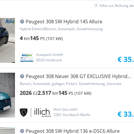
Infos zur Reihung d
Peugeot 308 SW Hybrid 145 Allure
Hybrid Elektro/Benzin, Automatik, Gewährleistung
4
145
km
PS (107 kW)
Autopark GmbH
€ 35
6020 Innsbruck
Peugeot 308 Neuer 308 GT EXCLUSIVE Hybrid
145 e-DCS6
Benzin, Automatik, gültiges Pickerl, Gewährleistung, Garantie
2026
2.517
145
EZ
km
PS (107 kW)
Illich Ges.mbH
€ 33
3361 Aschbach-Markt
Peugeot 308 SW Hybrid 136 e-DSC6 Allure