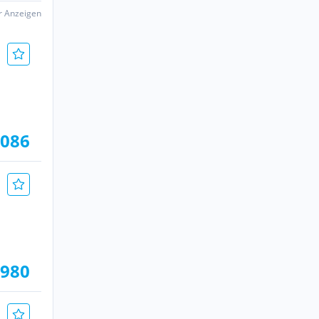
er Anzeigen
.086
.980