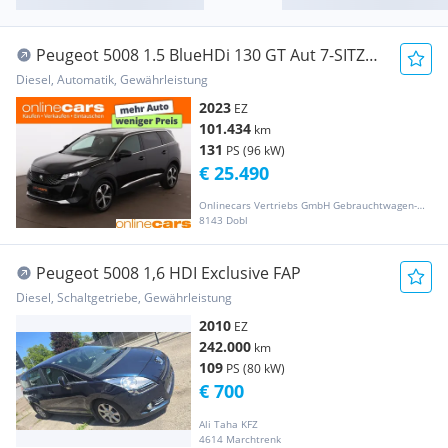
Peugeot 5008 1.5 BlueHDi 130 GT Aut 7-SITZER
LED SKY NAV
Diesel, Automatik, Gewährleistung
2023
EZ
101.434
km
131
PS (96 kW)
€ 25.490
Onlinecars Vertriebs GmbH Gebrauchtwagen-Outlet  Werkstätte  Spenglerei  Lackiererei
8143 Dobl
Peugeot 5008 1,6 HDI Exclusive FAP
Diesel, Schaltgetriebe, Gewährleistung
2010
EZ
242.000
km
109
PS (80 kW)
€ 700
Ali Taha KFZ
4614 Marchtrenk