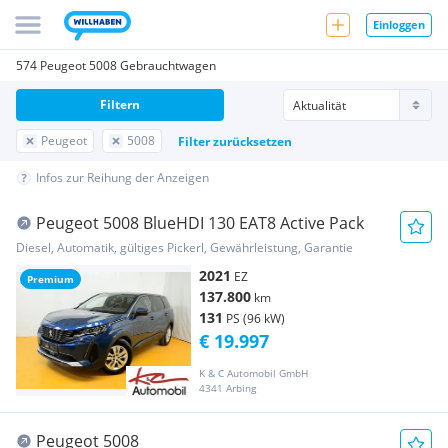
Einloggen
574 Peugeot 5008 Gebrauchtwagen
Filtern
Peugeot
5008
Filter zurücksetzen
Infos zur Reihung der Anzeigen
Peugeot 5008 BlueHDI 130 EAT8 Active Pack
Diesel, Automatik, gültiges Pickerl, Gewährleistung, Garantie
2021
EZ
Premium
137.800
km
131
PS (96 kW)
€ 19.997
K & C Automobil GmbH
4341 Arbing
Peugeot 5008