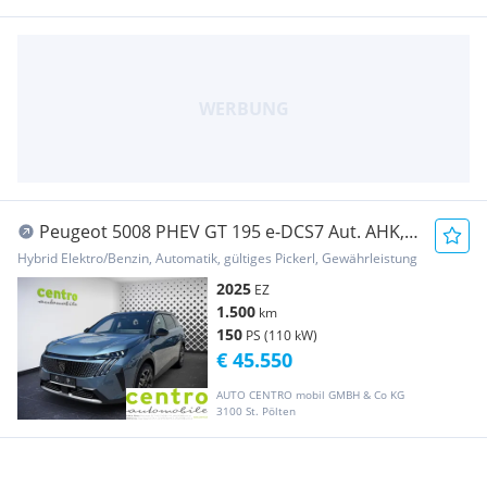
Peugeot 5008 PHEV GT 195 e-DCS7 Aut. AHK,
Alcantara, Sc...
Hybrid Elektro/Benzin, Automatik, gültiges Pickerl, Gewährleistung
2025
EZ
1.500
km
150
PS (110 kW)
€ 45.550
AUTO CENTRO mobil GMBH & Co KG
3100 St. Pölten